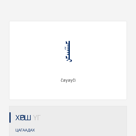
ᠴᠠᠭᠠᠭᠴᠢ
čaγaγči
ХӨРШ
ҮГ
ЦАГААДАХ