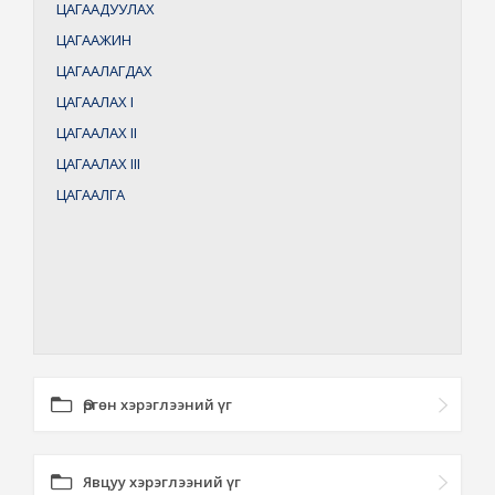
ЦАГААДУУЛАХ
ЦАГААЖИН
ЦАГААЛАГДАХ
ЦАГААЛАХ
I
ЦАГААЛАХ
II
ЦАГААЛАХ
III
ЦАГААЛГА
Өргөн хэрэглээний үг
Явцуу хэрэглээний үг