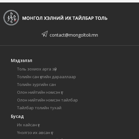
contact@mongoltoli.mn
Мэдээлэл
Толь зохиох арга зүй
Толийн сан үсгийн дарааллаар
Толийн зургийн сан
Олон нийтийн нэмсэн үг
Олон нийтийн нэмсэн тайлбар
Тайлбар толийн тухай
Бусад
Их хайсан үг
Үнэлгээ их авсан үг