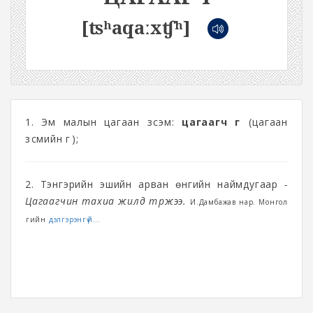
[ʦʰaqaːxʧʰ]
1. Эм малын цагаан зүсэм:
цагаагч гүү
(цагаан
зүсмийн гүү);
2. Тэнгэрийн эшийн арван өнгийн наймдугаар
-
Цагаагчин тахиа жилд төржээ.
И.Дамбажав нар. Монгол
үгийн
дэлгэрэнгүй...