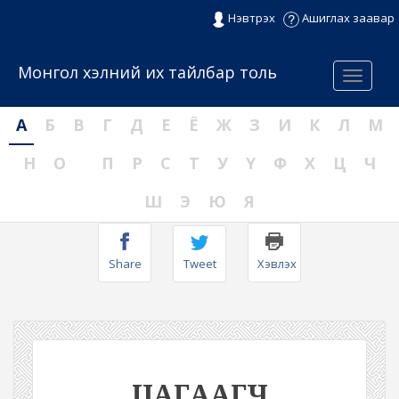
Нэвтрэх
Ашиглах заавар
Монгол хэлний их тайлбар толь
Menu
А
Б
В
Г
Д
Е
Ё
Ж
З
И
К
Л
М
Н
О
П
Р
С
Т
У
Ү
Ф
Х
Ц
Ч
Ш
Э
Ю
Я
Share
Tweet
Хэвлэх
ЦАГААГЧ