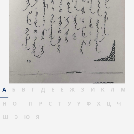
А
Б
В
Г
Д
Е
Ё
Ж
З
И
К
Л
М
Н
О
П
Р
С
Т
У
Ү
Ф
Х
Ц
Ч
Ш
Э
Ю
Я