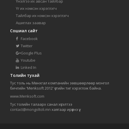
Үнэлгээ их авсан тайлбар
Үг их нэмсэн хэрэглэгч
Тайлбар их нэмсэн хэрэглэгч
Ашиглах заавар
Сошиал сайт
Facebook
Twitter
Google Plus
Youtube
Linked In
Толийн тухай
Тус толь нь Мөнхгал компанийн зөвшөөрлөөр монгол
бичгийн 'Menksoft 2012' үсгийн тиг хэрэглэж байна.
www.Menksoft.com
Тус толийн талаарх санал хүсэлтээ
contact@mongoltoli.mn
хаягаар ирүүлнэ үү.