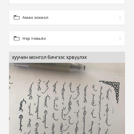
Аман зохиол
Нэр томьёо
хуучин монгол бичгээс хөрвүүлэх