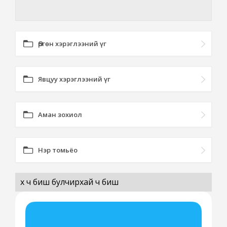
Өргөн хэрэглээний үг
Явцуу хэрэглээний үг
Аман зохиол
Нэр томьёо
өөх ч биш булчирхай ч биш