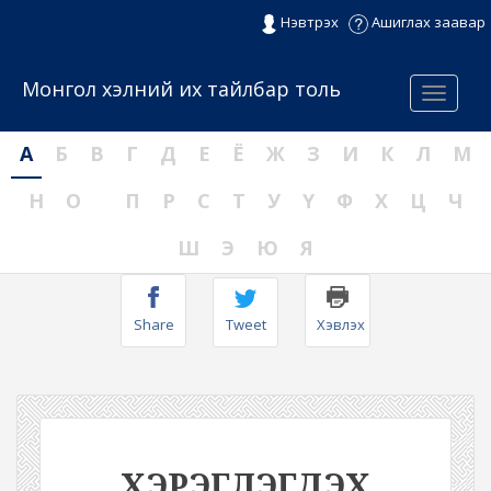
Нэвтрэх
Ашиглах заавар
Монгол хэлний их тайлбар толь
Menu
А
Б
В
Г
Д
Е
Ё
Ж
З
И
К
Л
М
Н
О
П
Р
С
Т
У
Ү
Ф
Х
Ц
Ч
Ш
Э
Ю
Я
Share
Tweet
Хэвлэх
ХЭРЭГЛЭГДЭХ