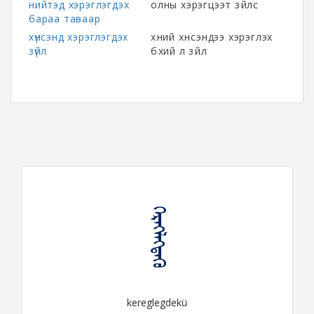
нийтэд хэрэглэгдэх
олны хэрэгцээт зүйлс
бараа таваар
хүнсэнд хэрэглэгдэх
хүний хүнсэндээ хэрэглэх
зүйл
бүхий л зүйл
ᠬᠡᠷᠡᠭᠯᠡᠭᠳᠡᠬᠦ
kereglegdekü