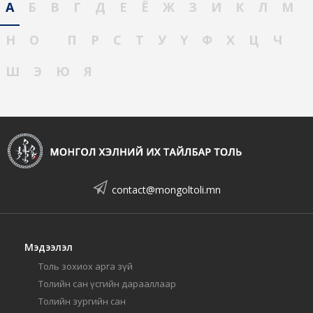
А
Б
В
Г
Д
Е
Ё
Ж
З
И
К
Л
М
Н
О
П
Р
С
Т
У
Ү
Ф
Х
Ц
Ч
Ш
Э
Ю
Я
contact@mongoltoli.mn
Мэдээлэл
Толь зохиох арга зүй
Толийн сан үсгийн дарааллаар
Толийн зургийн сан