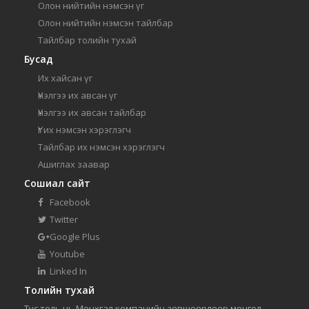
Олон нийтийн нэмсэн үг
Олон нийтийн нэмсэн тайлбар
Тайлбар толийн тухай
Бусад
Их хайсан үг
Үнэлгээ их авсан үг
Үнэлгээ их авсан тайлбар
Үг их нэмсэн хэрэглэгч
Тайлбар их нэмсэн хэрэглэгч
Ашиглах заавар
Сошиал сайт
Facebook
Twitter
Google Plus
Youtube
Linked In
Толийн тухай
Тус толь нь Мөнхгал компанийн зөвшөөрлөөр монгол