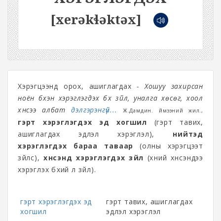
[xerəkɬəktəx]
Хэрэгцээнд орох, ашиглагдах
- Хошуу захирсан
ноён бүхэн хэрэглэгдэх бүх зүйл, уналга хөсөг, хоол
хүнсээ албат
дэлгэрэнгүй...
Ж.Дамдин. Үймээний жил.,
гэрт хэрэглэгдэх эд хогшил
(гэрт тавих,
ашиглагдах эдлэл хэрэглэл),
нийтэд
хэрэглэгдэх бараа таваар
(олны хэрэгцээт
зүйлс),
хүнсэнд хэрэглэгдэх зүйл
(хүний хүнсэндээ
хэрэглэх бүхий л зүйл).
гэрт хэрэглэгдэх эд
гэрт тавих, ашиглагдах
хогшил
эдлэл хэрэглэл