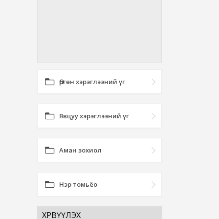
Өргөн хэрэглээний үг
Явцуу хэрэглээний үг
Аман зохиол
Нэр томьёо
ХӨРВҮҮЛЭХ