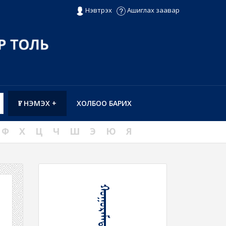
Нэвтрэх
Ашиглах заавар
ҮГ НЭМЭХ +
ХОЛБОО БАРИХ
Ф
Х
Ц
Ч
Ш
Э
Ю
Я
ᠬᠤᠭᠤᠷᠠᠮᠠᠲᠠᠭᠠᠶ