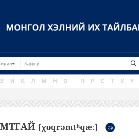
Toggle Dropdown
Кирил
З
И
К
Л
М
Н
О
П
Р
С
Т
У
Ү
АМТГАЙ
[χoqrəmtʰqæː]