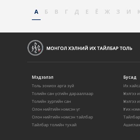
А
Б
В
Г
Д
Е
Ё
Ж
З
И
Мэдээлэл
Бусад
Толь зохиох арга зүй
Их хайса
Толийн сан үсгийн дарааллаар
Үнэлгээ 
Толийн зургийн сан
Үнэлгээ 
Олон нийтийн нэмсэн үг
Үг их нэ
Олон нийтийн нэмсэн тайлбар
Тайлбар
Тайлбар толийн тухай
Ашиглах