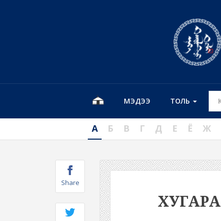
МЭДЭЭ
ТОЛЬ
А
Б
В
Г
Д
Е
Ё
Ж
Share
ХУГАР