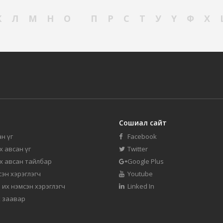
К
Л
М
Н
О
П
Р
С
Т
У
Ү
Ф
Х
Сошиал сайт
н үг
Facebook
их авсан үг
Twitter
их авсан тайлбар
Google Plus
мсэн хэрэглэгч
Youtube
 их нэмсэн хэрэглэгч
Linked In
 заавар