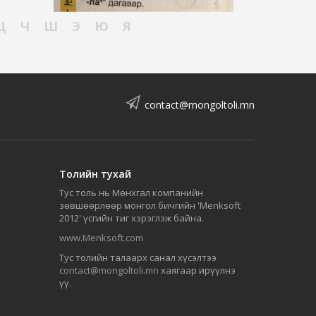
Ц
Ч
Ш
Э
Ю
Я
contact@mongoltoli.mn
Толийн тухай
Тус толь нь Мөнхгал компанийн
зөвшөөрлөөр монгол бичгийн 'Menksoft
2012' үсгийн тиг хэрэглэж байна.
www.Menksoft.com
Тус толийн талаарх санал хүсэлтээ
contact@mongoltoli.mn
хаягаар ирүүлнэ
үү.