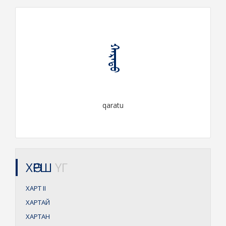
ᠬᠠᠷᠠᠲᠤ
qaratu
ХӨРШ
ҮГ
ХАРТ
II
ХАРТАЙ
ХАРТАН