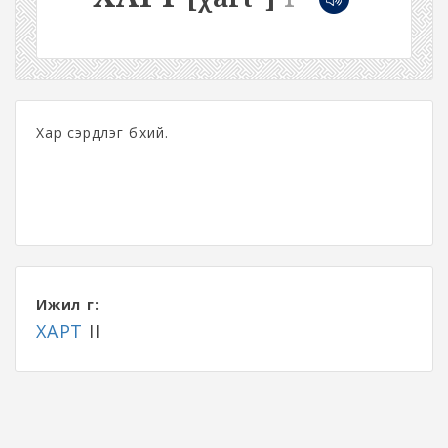
Хар сэрдлэг бүхий.
Ижил үг:
ХАРТ
II