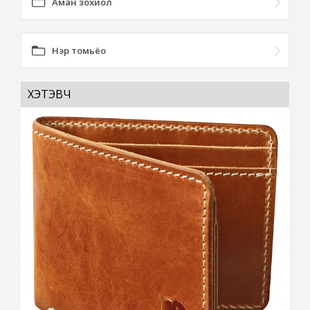
Аман зохиол
Нэр томьёо
ХЭТЭВЧ