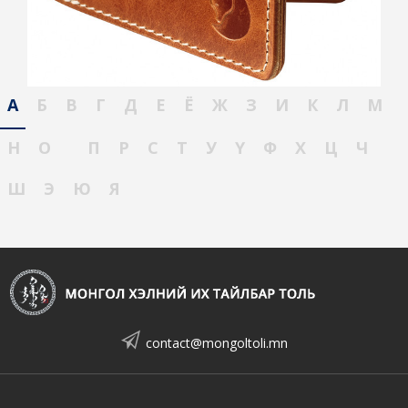
А
Б
В
Г
Д
Е
Ё
Ж
З
И
К
Л
М
Н
О
П
Р
С
Т
У
Ү
Ф
Х
Ц
Ч
Ш
Э
Ю
Я
contact@mongoltoli.mn