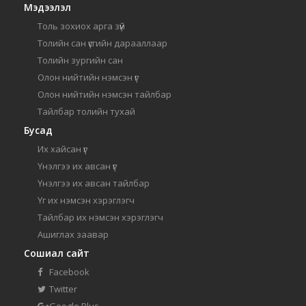
Мэдээлэл
Толь зохиох арга зүй
Толийн сан үсгийн дарааллаар
Толийн зургийн сан
Олон нийтийн нэмсэн үг
Олон нийтийн нэмсэн тайлбар
Тайлбар толийн тухай
Бусад
Их хайсан үг
Үнэлгээ их авсан үг
Үнэлгээ их авсан тайлбар
Үг их нэмсэн хэрэглэгч
Тайлбар их нэмсэн хэрэглэгч
Ашиглах заавар
Сошиал сайт
Facebook
Twitter
Google Plus