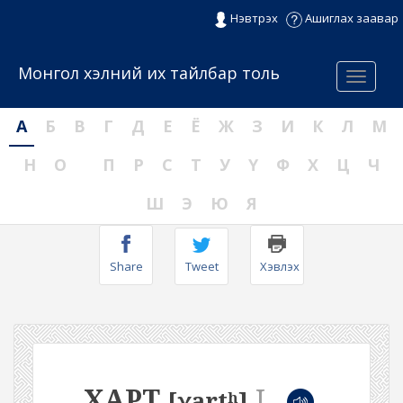
Нэвтрэх
Ашиглах заавар
Монгол хэлний их тайлбар толь
Menu
А
Б
В
Г
Д
Е
Ё
Ж
З
И
К
Л
М
Н
О
П
Р
С
Т
У
Ү
Ф
Х
Ц
Ч
Ш
Э
Ю
Я
Share
Tweet
Хэвлэх
ХАРТ
I
[χartʰ]