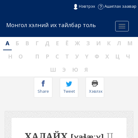
Нэвтрэх
Ашиглах заавар
Монгол хэлний их тайлбар толь
Menu
А
Б
В
Г
Д
Е
Ё
Ж
З
И
К
Л
М
Н
О
П
Р
С
Т
У
Ү
Ф
Х
Ц
Ч
Ш
Э
Ю
Я
Share
Tweet
Хэвлэх
ХАЛАЙХ
II
[χaɬæːχ]