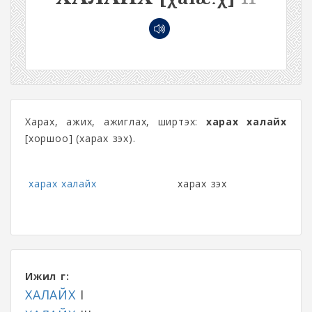
Харах, ажих, ажиглах, ширтэх:
харах халайх
[хоршоо] (харах үзэх).
харах халайх
харах үзэх
Ижил үг:
ХАЛАЙХ
I