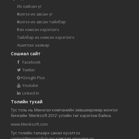
Их хайсан үг
Үнэлгээ их авсан үг
Үнэлгээ их авсан тайлбар
Үг их нэмсэн хэрэглэгч
Тайлбар их нэмсэн хэрэглэгч
Ашиглах заавар
Сошиал сайт
Facebook
Twitter
Google Plus
Youtube
Linked In
Толийн тухай
Тус толь нь Мөнхгал компанийн зөвшөөрлөөр монгол
бичгийн 'Menksoft 2012' үсгийн тиг хэрэглэж байна.
www.Menksoft.com
Тус толийн талаарх санал хүсэлтээ
contact@mongoltoli.mn
хаягаар ирүүлнэ үү.