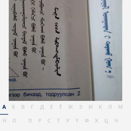
А
Б
В
Г
Д
Е
Ё
Ж
З
И
К
Л
М
Н
О
П
Р
С
Т
У
Ү
Ф
Х
Ц
Ч