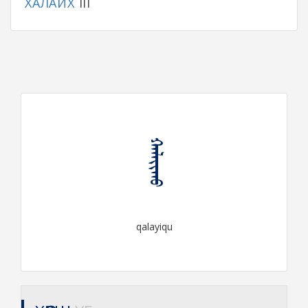
ХАЛАЙХ
III
ᠬᠠᠯᠠᠶᠢᠬᠤ
qalayiqu