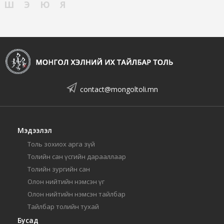
Ш
Э
Ю
Я
contact@mongoltoli.mn
Мэдээлэл
Толь зохиох арга зүй
Толийн сан үсгийн дарааллаар
Толийн зургийн сан
Олон нийтийн нэмсэн үг
Олон нийтийн нэмсэн тайлбар
Тайлбар толийн тухай
Бусад