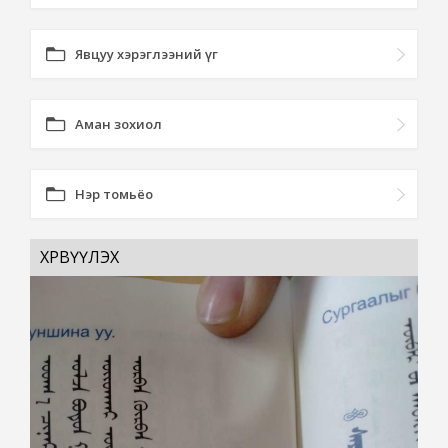
Явцуу хэрэглээний үг
Аман зохиол
Нэр томьёо
ХӨРВҮҮЛЭХ