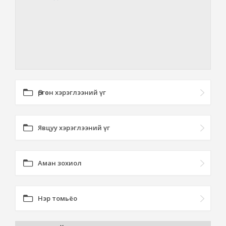
Өргөн хэрэглээний үг
Явцуу хэрэглээний үг
Аман зохиол
Нэр томьёо