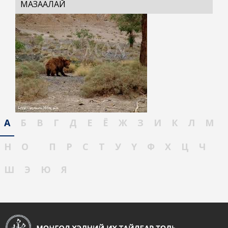
МАЗААЛАЙ
А
Б
В
Г
Д
Е
Ё
Ж
З
И
К
Л
М
Н
О
П
Р
С
Т
У
Ү
Ф
Х
Ц
Ч
Ш
Э
Ю
Я