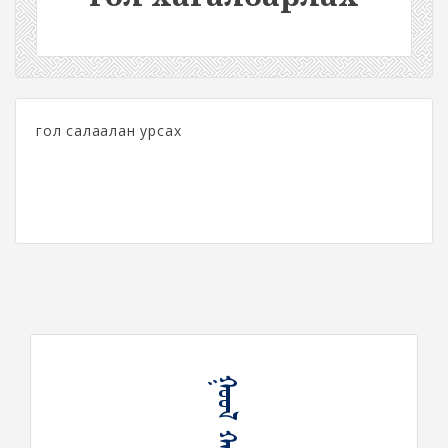
гол салаалан урсах