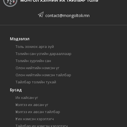
contact@mongoltoli.mn
Мэдээлэл
Толь зохиох арга зүй
Толийн сан үсгийн дарааллаар
Толийн зургийн сан
Олон нийтийн нэмсэн үг
Олон нийтийн нэмсэн тайлбар
Тайлбар толийн тухай
Бусад
Их хайсан үг
Үнэлгээ их авсан үг
Үнэлгээ их авсан тайлбар
Үг их нэмсэн хэрэглэгч
Тайлбар их нэмсэн хэрэглэгч