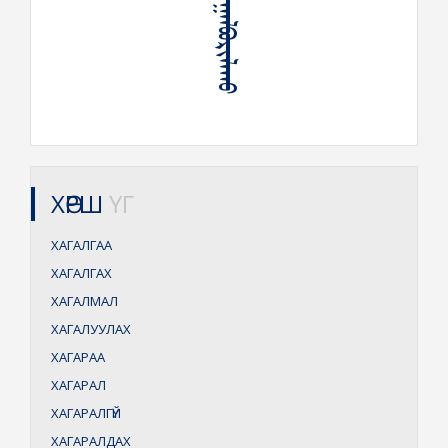
ᠭᠤᠤᠯ ᠬᠠᠭᠠᠯᠪᠤᠷᠢᠯᠠᠬᠤ
ХӨРШ
ҮГ
ХАГАЛГАА
ХАГАЛГАХ
ХАГАЛМАЛ
ХАГАЛУУЛАХ
ХАГАРАА
ХАГАРАЛ
ХАГАРАЛГҮЙ
ХАГАРАЛДАХ