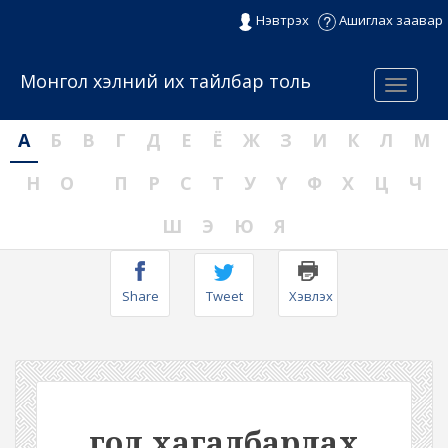
Нэвтрэх
Ашиглах заавар
Монгол хэлний их тайлбар толь
Menu
А
Б
В
Г
Д
Е
Ё
Ж
З
И
К
Л
М
Н
О
П
Р
С
Т
У
Ү
Ф
Х
Ц
Ч
Ш
Э
Ю
Я
Share
Tweet
Хэвлэх
гол хагалбарлах