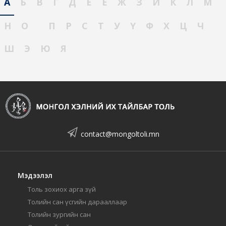
А
Б
В
Г
Д
Е
Ё
Ж
З
И
К
Л
М
Н
О
П
Р
С
Т
У
Ү
Ф
Х
Ц
Ч
Ш
Э
Ю
Я
contact@mongoltoli.mn
Мэдээлэл
Толь зохиох арга зүй
Толийн сан үсгийн дарааллаар
Толийн зургийн сан