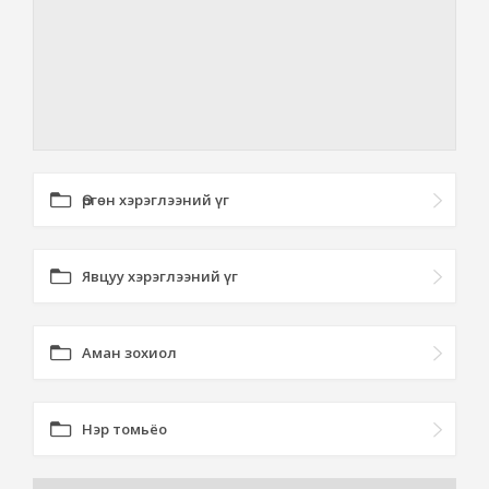
Өргөн хэрэглээний үг
Явцуу хэрэглээний үг
Аман зохиол
Нэр томьёо