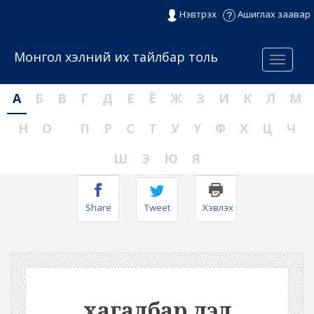
Нэвтрэх
Ашиглах заавар
Монгол хэлний их тайлбар толь
Menu
А
Б
В
Г
Д
Е
Ё
Ж
З
И
К
Л
М
Н
О
П
Р
С
Т
У
Ү
Ф
Х
Ц
Ч
Ш
Э
Ю
Я
Share
Tweet
Хэвлэх
хагалбар дэл