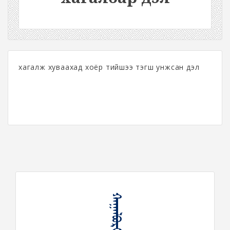
хагалж хуваахад хоёр тийшээ тэгш унжсан дэл
ᠬᠠᠭᠠᠯᠪᠤᠷᠢ ᠳᠡᠯ