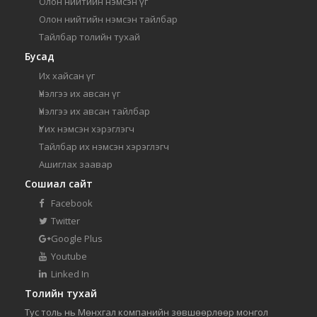
Олон нийтийн нэмсэн үг
Олон нийтийн нэмсэн тайлбар
Тайлбар толийн тухай
Бусад
Их хайсан үг
Үнэлгээ их авсан үг
Үнэлгээ их авсан тайлбар
Үг их нэмсэн хэрэглэгч
Тайлбар их нэмсэн хэрэглэгч
Ашиглах заавар
Сошиал сайт
Facebook
Twitter
Google Plus
Youtube
Linked In
Толийн тухай
Тус толь нь Мөнхгал компанийн зөвшөөрлөөр монгол