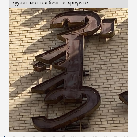
хуучин монгол бичгээс хөрвүүлэх