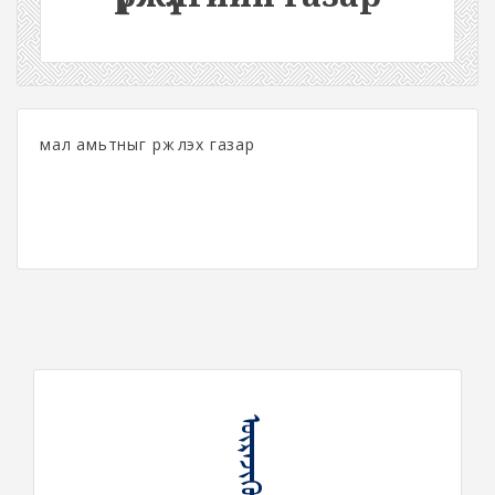
мал амьтныг үржүүлэх газар