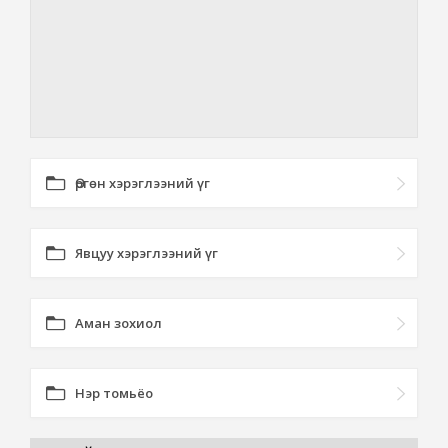
Өргөн хэрэглээний үг
Явцуу хэрэглээний үг
Аман зохиол
Нэр томьёо