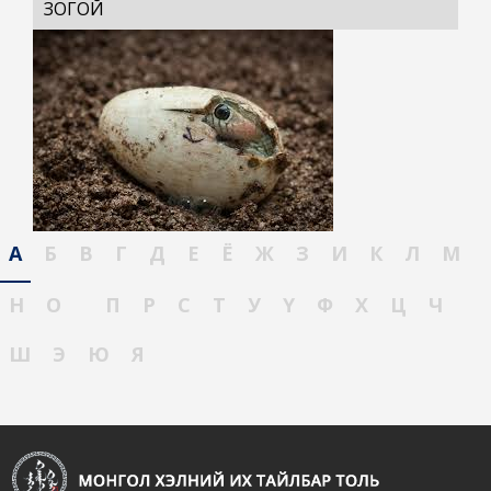
ЗОГОЙ
А
Б
В
Г
Д
Е
Ё
Ж
З
И
К
Л
М
Н
О
П
Р
С
Т
У
Ү
Ф
Х
Ц
Ч
Ш
Э
Ю
Я