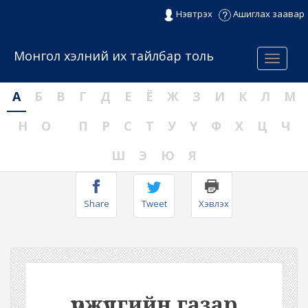
Нэвтрэх
Ашиглах заавар
Монгол хэлний их тайлбар толь
Menu
А
Б
В
Г
Д
Е
Ё
Ж
З
И
К
Л
М
Н
О
П
Р
С
Т
У
Ү
Ф
Х
Ц
Ч
Ш
Э
Ю
Я
Share
Tweet
Хэвлэх
үржүүлгийн газар