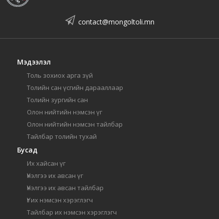
contact@mongoltoli.mn
Мэдээлэл
Толь зохиох арга зүй
Толийн сан үсгийн дарааллаар
Толийн зургийн сан
Олон нийтийн нэмсэн үг
Олон нийтийн нэмсэн тайлбар
Тайлбар толийн тухай
Бусад
Их хайсан үг
Үнэлгээ их авсан үг
Үнэлгээ их авсан тайлбар
Үг их нэмсэн хэрэглэгч
Тайлбар их нэмсэн хэрэглэгч