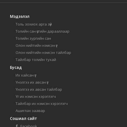
Мэдээлэл
Толь зохиох арга зүй
Толийн сан үсгийн дарааллаар
Толийн зургийн сан
Олон нийтийн нэмсэн үг
Олон нийтийн нэмсэн тайлбар
Тайлбар толийн тухай
Бусад
Их хайсан үг
Үнэлгээ их авсан үг
Үнэлгээ их авсан тайлбар
Үг их нэмсэн хэрэглэгч
Тайлбар их нэмсэн хэрэглэгч
Ашиглах заавар
Сошиал сайт
Facebook