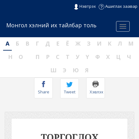
Нэвтрэх
Ашиглах заавар
Монгол хэлний их тайлбар толь
Menu
А
Б
В
Г
Д
Е
Ё
Ж
З
И
К
Л
М
Н
О
П
Р
С
Т
У
Ү
Ф
Х
Ц
Ч
Ш
Э
Ю
Я
Share
Tweet
Хэвлэх
ТОРГОГЛОХ