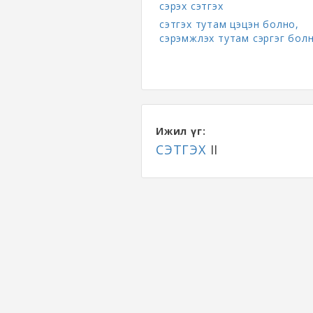
сэрэх сэтгэх
сэтгэх тутам цэцэн болно,
сэрэмжлэх тутам сэргэг бол
Ижил үг:
СЭТГЭХ
II