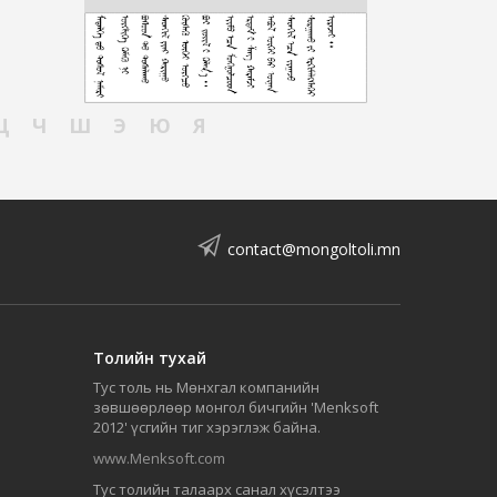
Ц
Ч
Ш
Э
Ю
Я
contact@mongoltoli.mn
Толийн тухай
Тус толь нь Мөнхгал компанийн
зөвшөөрлөөр монгол бичгийн 'Menksoft
2012' үсгийн тиг хэрэглэж байна.
www.Menksoft.com
Тус толийн талаарх санал хүсэлтээ