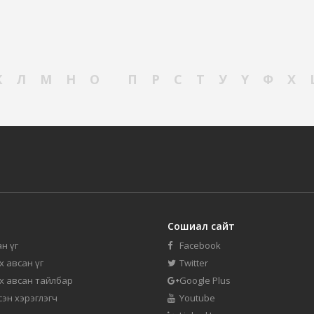
К
Л
М
Н
О
П
Р
С
Т
У
Ү
Ф
Х
Сошиал сайт
н үг
Facebook
их авсан үг
Twitter
их авсан тайлбар
Google Plus
мсэн хэрэглэгч
Youtube