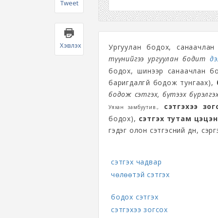
Tweet
Хэвлэх
Ургуулан бодох, санаачла
түүнийгээ ургуулан бодит
дэ
бодох, шинээр санаачлан б
баригдалгүй бодож тунгаах),
бодож сэтгэх, бүтээх бүрэлг
сэтгэхээ зог
Уяхан замбуутив.,
бодох),
сэтгэх тутам цэцэн
гэдэг олон сэтгэсний дүн, сэр
сэтгэх чадвар
чөлөөтэй сэтгэх
бодох сэтгэх
сэтгэхээ зогсох