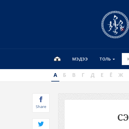
МЭДЭЭ
ТОЛЬ
А
Б
В
Г
Д
Е
Ё
Ж
Share
С