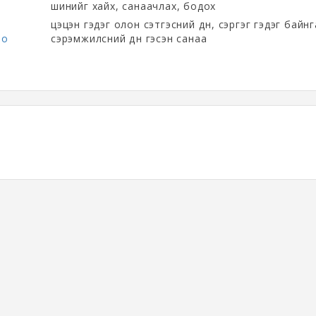
шинийг хайх, санаачлах, бодох
цэцэн гэдэг олон сэтгэсний дүн, сэргэг гэдэг байнг
но
сэрэмжилсний дүн гэсэн санаа