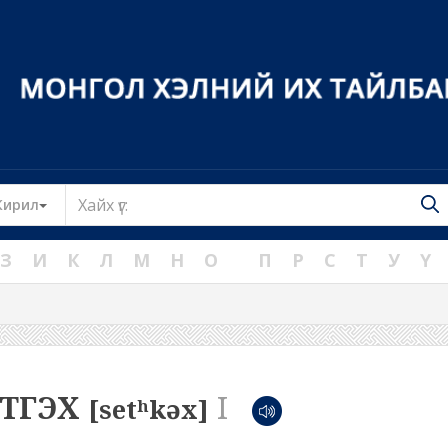
Toggle Dropdown
Кирил
З
И
К
Л
М
Н
О
П
Р
С
Т
У
Ү
ЭТГЭХ
I
[setʰkəx]