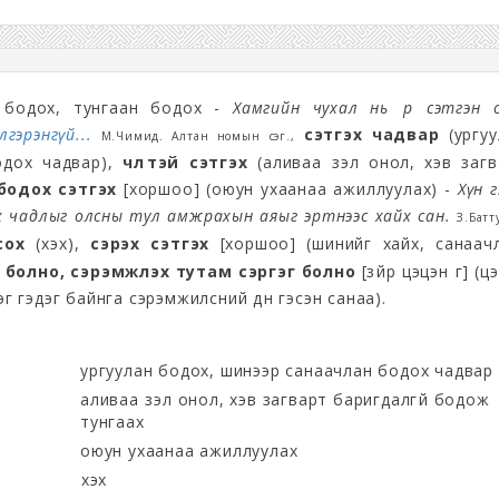
н бодох, тунгаан бодох -
Хамгийн чухал нь өөрөө сэтгэн
лгэрэнгүй...
сэтгэх чадвар
(ургуу
М.Чимид. Алтан номын үсэг.,
одох чадвар),
чөлөөтэй сэтгэх
(аливаа үзэл онол, хэв загв
бодох сэтгэх
[хоршоо] (оюун ухаанаа ажиллуулах) -
Хүн г
эх чадлыг олсны тул амжрахын аяыг эртнээс хайх сан.
З.Батт
сох
(үхэх),
сэрэх сэтгэх
[хоршоо] (шинийг хайх, санаачл
 болно, сэрэмжлэх тутам сэргэг болно
[зүйр цэцэн үг] (ц
гэг гэдэг байнга сэрэмжилсний дүн гэсэн санаа).
ургуулан бодох, шинээр санаачлан бодох чадвар
аливаа үзэл онол, хэв загварт баригдалгүй бодож
тунгаах
оюун ухаанаа ажиллуулах
үхэх