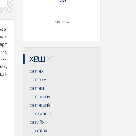
sedkikü
 олж
лан
арт
эгч,
ХӨРШ
ҮГ
улга.
ах,
СЭТГЭХ
II
эцэн
СЭТГЭХҮЙ
СЭТГЭЦ
СЭТГЭШГҮЙ
I
СЭТГЭШГҮЙ
II
СЭТИЙЛГЭХ
СЭТИЙХ
СЭТЛҮҮЛЭХ