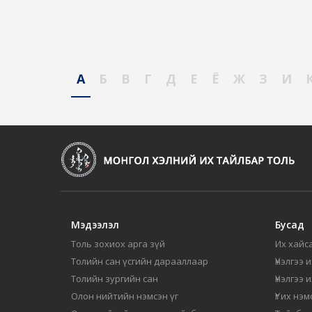
А
Б
В
Г
Д
Е
Ё
Ж
З
И
Мэдээлэл
Бусад
Толь зохиох арга зүй
Их хайса
Толийн сан үсгийн дарааллаар
Үнэлгээ 
Толийн зургийн сан
Үнэлгээ 
Олон нийтийн нэмсэн үг
Үг их нэ