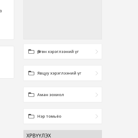
а
Өргөн хэрэглээний үг
Явцуу хэрэглээний үг
Аман зохиол
Нэр томьёо
ХӨРВҮҮЛЭХ