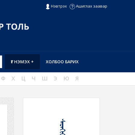
Нэвтрэх
Ашиглах заавар
ҮГ НЭМЭХ +
ХОЛБОО БАРИХ
Ф
Х
Ц
Ч
Ш
Э
Ю
Я
ᠰᠡᠳᠬᠢᠬᠦ