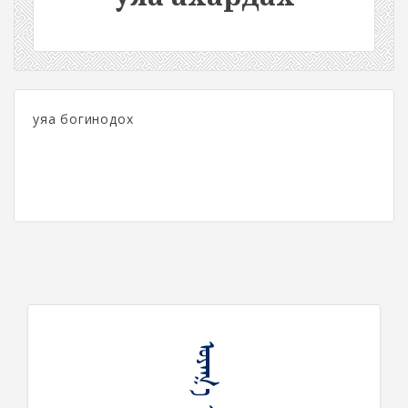
уяа богинодох