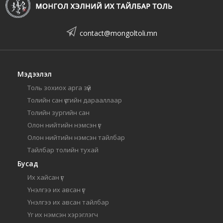
contact@mongoltoli.mn
Мэдээлэл
Толь зохиох арга зүй
Толийн сан үсгийн дарааллаар
Толийн зургийн сан
Олон нийтийн нэмсэн үг
Олон нийтийн нэмсэн тайлбар
Тайлбар толийн тухай
Бусад
Их хайсан үг
Үнэлгээ их авсан үг
Үнэлгээ их авсан тайлбар
Үг их нэмсэн хэрэглэгч