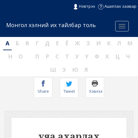
Нэвтрэх
Ашиглах заавар
Монгол хэлний их тайлбар толь
Menu
А
Б
В
Г
Д
Е
Ё
Ж
З
И
К
Л
М
Н
О
П
Р
С
Т
У
Ү
Ф
Х
Ц
Ч
Ш
Э
Ю
Я
Share
Tweet
Хэвлэх
уяа ахардах