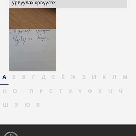
урвуулах хөрвүүлэх
А
Б
В
Г
Д
Е
Ё
Ж
З
И
К
Л
М
Н
О
П
Р
С
Т
У
Ү
Ф
Х
Ц
Ч
Ш
Э
Ю
Я