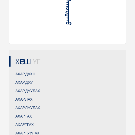
ᠤᠶᠠᠭ᠎ᠠ ᠠᠬᠤᠷᠳᠠᠬᠤ
ХӨРШ
ҮГ
АХАРДАХ
II
АХАРДУУ
АХАРДУУЛАХ
АХАРЛАХ
АХАРЛУУЛАХ
АХАРТАХ
АХАРТГАХ
АХАРТУУЛАХ