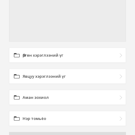
Өргөн хэрэглээний үг
Явцуу хэрэглээний үг
Аман зохиол
Нэр томьёо