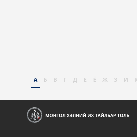
А
Б
В
Г
Д
Е
Ё
Ж
З
И