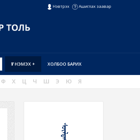
Нэвтрэх
Ашиглах заавар
ҮГ НЭМЭХ +
ХОЛБОО БАРИХ
Ф
Х
Ц
Ч
Ш
Э
Ю
Я
ᠰᠦᠯᠳᠡᠷ