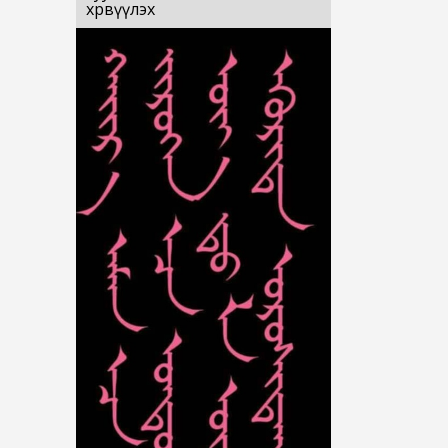
хөрвүүлэх