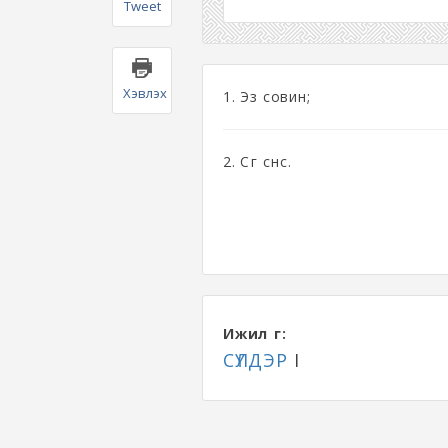
Tweet
Хэвлэх
1. Эз совин;
2. Сүг сүнс.
Ижил үг:
СҮЛДЭР
I