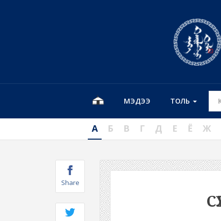
МЭДЭЭ
ТОЛЬ
А
Б
В
Г
Д
Е
Ё
Ж
Share
С