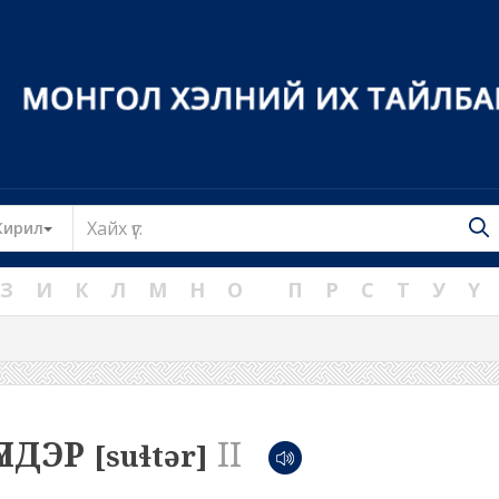
Toggle Dropdown
Кирил
З
И
К
Л
М
Н
О
П
Р
С
Т
У
Ү
ҮЛДЭР
II
[suɬtər]