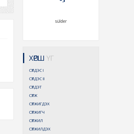
sülder
ХӨРШ
ҮГ
СҮЛДЭС
I
СҮЛДЭС
II
СҮЛДЭТ
СҮЛЖ
СҮЛЖИГДЭХ
СҮЛЖИГЧ
СҮЛЖИЛ
СҮЛЖИЛДЭХ