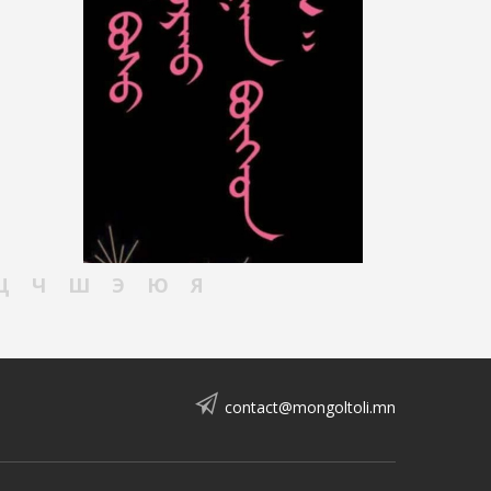
Ц
Ч
Ш
Э
Ю
Я
contact@mongoltoli.mn