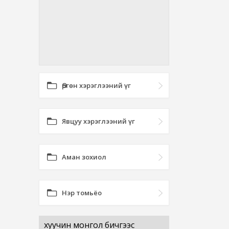
Өргөн хэрэглээний үг
Явцуу хэрэглээний үг
Аман зохиол
Нэр томьёо
хуучин монгол бичгээс