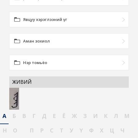
Явцуу хэрэглээний үг
Аман зохиол
Нэр томьёо
ЖИВИЙ
А
Б
В
Г
Д
Е
Ё
Ж
З
И
К
Л
М
Н
О
П
Р
С
Т
У
Ү
Ф
Х
Ц
Ч