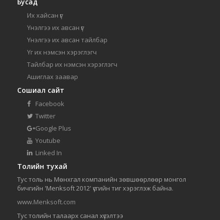
Бусад
Их хайсан үг
Үнэлгээ их авсан үг
Үнэлгээ их авсан тайлбар
Үг их нэмсэн хэрэглэгч
Тайлбар их нэмсэн хэрэглэгч
Ашиглах заавар
Сошиал сайт
Facebook
Twitter
Google Plus
Youtube
Linked In
Толийн тухай
Тус толь нь Мөнхгал компанийн зөвшөөрлөөр монгол
бичгийн 'Menksoft 2012' үсгийн тиг хэрэглэж байна.
www.Menksoft.com
Тус толийн талаарх санал хүсэлтээ