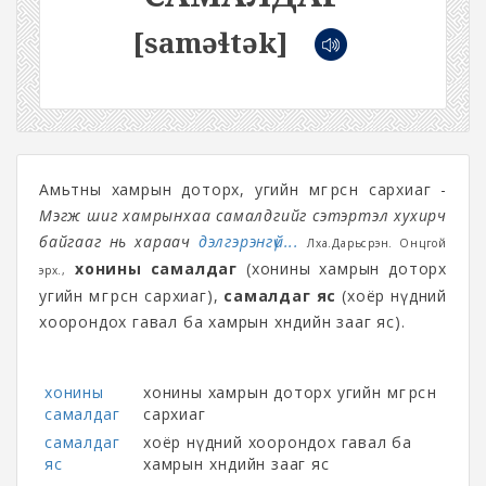
[saməɬtək]
Амьтны хамрын доторх, угийн мөгөөрсөн сархиаг -
Мэгж шиг хамрынхаа самалдгийг сэтэртэл хухирч
байгааг нь хараач
дэлгэрэнгүй...
Лха.Дарьсүрэн. Онцгой
хонины самалдаг
(хонины хамрын доторх
эрх.,
угийн мөгөөрсө‎н сархиаг),
самалдаг яс
(хоёр нүдний
хоорондох гавал ба хамрын хөндийн зааг яс).
хонины
хонины хамрын доторх угийн мөгөөрсөн
самалдаг
сархиаг
самалдаг
хоёр нүдний хоорондох гавал ба
яс
хамрын хөндийн зааг яс