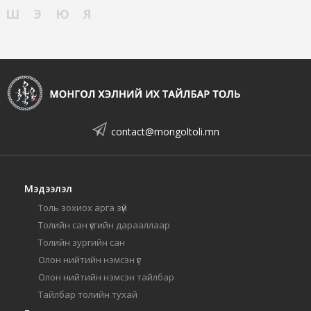
Ш
Э
Ю
Я
contact@mongoltoli.mn
Мэдээлэл
Толь зохиох арга зүй
Толийн сан үсгийн дарааллаар
Толийн зургийн сан
Олон нийтийн нэмсэн үг
Олон нийтийн нэмсэн тайлбар
Тайлбар толийн тухай