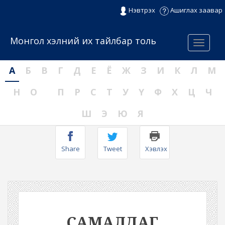
Нэвтрэх
Ашиглах заавар
Монгол хэлний их тайлбар толь
Menu
А
Б
В
Г
Д
Е
Ё
Ж
З
И
К
Л
М
Н
О
П
Р
С
Т
У
Ү
Ф
Х
Ц
Ч
Ш
Э
Ю
Я
Share
Tweet
Хэвлэх
САМАЛДАГ