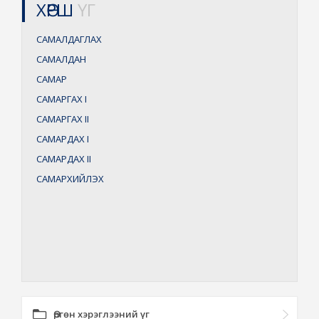
ХӨРШ
ҮГ
САМАЛДАГЛАХ
САМАЛДАН
САМАР
САМАРГАХ
I
САМАРГАХ
II
САМАРДАХ
I
САМАРДАХ
II
САМАРХИЙЛЭХ
Өргөн хэрэглээний үг