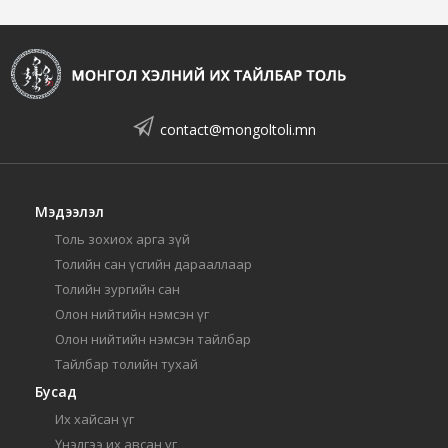
contact@mongoltoli.mn
Мэдээлэл
Толь зохиох арга зүй
Толийн сан үсгийн дарааллаар
Толийн зургийн сан
Олон нийтийн нэмсэн үг
Олон нийтийн нэмсэн тайлбар
Тайлбар толийн тухай
Бусад
Их хайсан үг
Үнэлгээ их авсан үг