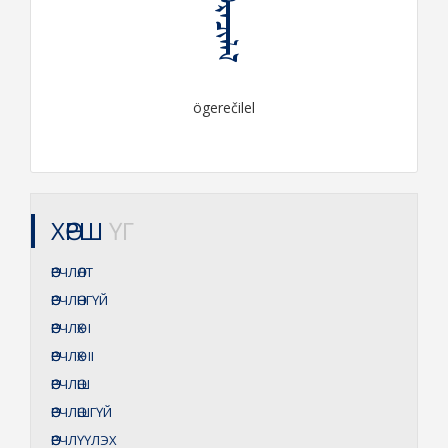
ᠥᠭᠡᠷᠡᠴᠢᠯᠡᠯ
ögerečilel
ХӨРШ
ҮГ
ӨӨРЧЛӨЛТ
ӨӨРЧЛӨНГҮЙ
ӨӨРЧЛӨХ
I
ӨӨРЧЛӨХ
II
ӨӨРЧЛӨШ
ӨӨРЧЛӨШГҮЙ
ӨӨРЧЛҮҮЛЭХ