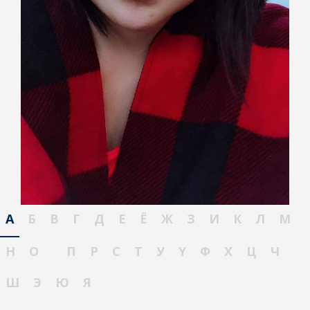
А
Б
В
Г
Д
Е
Ё
Ж
З
И
К
Л
М
Н
О
П
Р
С
Т
У
Ү
Ф
Х
Ц
Ч
Ш
Э
Ю
Я