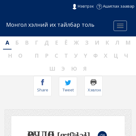
Нэвтрэх
Ашиглах заавар
Монгол хэлний их тайлбар толь
Menu
А
Б
В
Г
Д
Е
Ё
Ж
З
И
К
Л
М
Н
О
П
Р
С
Т
У
Ү
Ф
Х
Ц
Ч
Ш
Э
Ю
Я
Share
Tweet
Хэвлэх
ӨӨРЧЛӨЛ
[өːrʧʰɬəɬ]