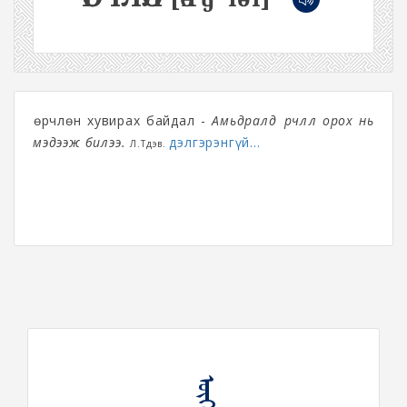
Өөрчлөн хувирах байдал -
Амьдралд өөрчлөл орох нь
мэдээж билээ.
дэлгэрэнгүй...
Л.Түдэв.