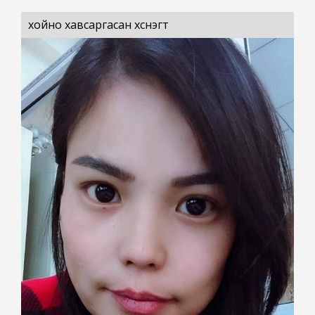
хойно хавсаргасан хүснэгт