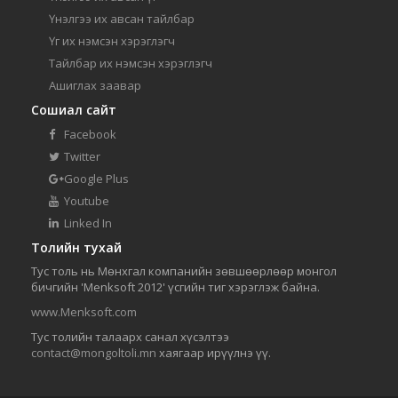
Үнэлгээ их авсан тайлбар
Үг их нэмсэн хэрэглэгч
Тайлбар их нэмсэн хэрэглэгч
Ашиглах заавар
Сошиал сайт
Facebook
Twitter
Google Plus
Youtube
Linked In
Толийн тухай
Тус толь нь Мөнхгал компанийн зөвшөөрлөөр монгол
бичгийн 'Menksoft 2012' үсгийн тиг хэрэглэж байна.
www.Menksoft.com
Тус толийн талаарх санал хүсэлтээ
contact@mongoltoli.mn
хаягаар ирүүлнэ үү.