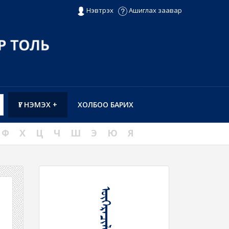
Нэвтрэх
Ашиглах заавар
ҮГ НЭМЭХ +
ХОЛБОО БАРИХ
Ф
Х
Ц
Ч
Ш
Э
Ю
Я
ᠥᠭᠡᠷᠡᠴᠢᠯᠡᠩᠭᠦᠢ