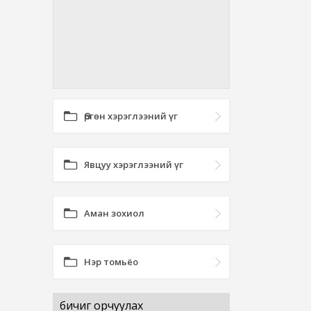
Өргөн хэрэглээний үг
Явцуу хэрэглээний үг
Аман зохиол
Нэр томьёо
бичиг орчуулах