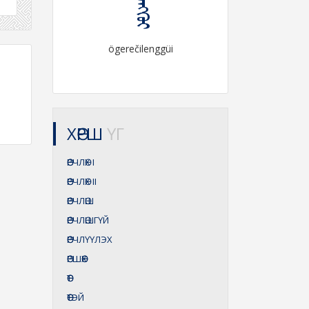
ögerečilenggüi
ХӨРШ
ҮГ
ӨӨРЧЛӨХ
I
ӨӨРЧЛӨХ
II
ӨӨРЧЛӨШ
ӨӨРЧЛӨШГҮЙ
ӨӨРЧЛҮҮЛЭХ
ӨӨРШӨӨХ
ӨӨТ
ӨӨТЭЙ