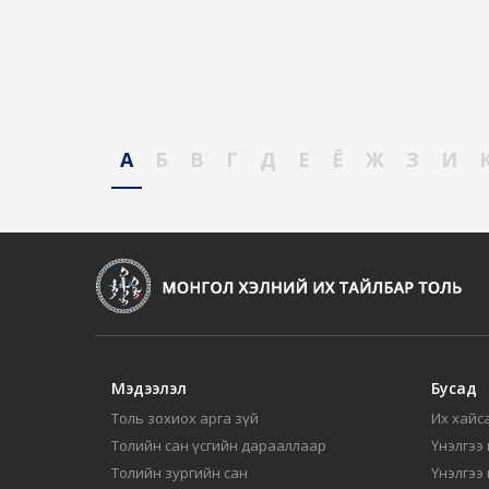
А
Б
В
Г
Д
Е
Ё
Ж
З
И
Мэдээлэл
Бусад
Толь зохиох арга зүй
Их хайса
Толийн сан үсгийн дарааллаар
Үнэлгээ 
Толийн зургийн сан
Үнэлгээ