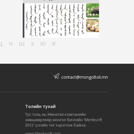
Ц
Ч
Ш
Э
Ю
Я
contact@mongoltoli.mn
Толийн тухай
Тус толь нь Мөнхгал компанийн
зөвшөөрлөөр монгол бичгийн 'Menksoft
2012' үсгийн тиг хэрэглэж байна.
www.Menksoft.com