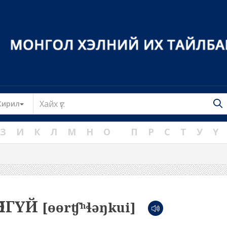
Toggle Dropdown
Кирил
З
И
К
Л
М
Н
О
П
Р
С
Т
У
Ү
ЛӨНГҮЙ
[ɵɵrʧʰɬəŋkui]