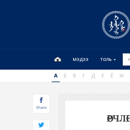
МЭДЭЭ
ТОЛЬ
А
Б
В
Г
Д
Е
Ё
Ж
Share
ӨӨРЧ