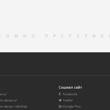
К
Л
М
Н
О
П
Р
С
Т
У
Ү
Ф
Х
Сошиал сайт
н үг
Facebook
их авсан үг
Twitter
 их авсан тайлбар
Google Plus