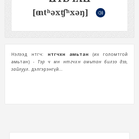
[өːntʰəxʧʰxəŋ]
Нэлээд өөнтөгч:
өөнтөгчхөн амьтан
(их голомтгой
амьтан) -
Тэр ч мөн өөнтөгчхөн амьтан билээ дээ,
зайлуул.
дэлгэрэнгүй...