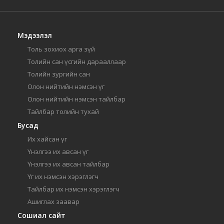
Мэдээлэл
Толь зохиох арга зүй
Толийн сан үсгийн дарааллаар
Толийн зургийн сан
Олон нийтийн нэмсэн үг
Олон нийтийн нэмсэн тайлбар
Тайлбар толийн тухай
Бусад
Их хайсан үг
Үнэлгээ их авсан үг
Үнэлгээ их авсан тайлбар
Үг их нэмсэн хэрэглэгч
Тайлбар их нэмсэн хэрэглэгч
Ашиглах заавар
Сошиал сайт