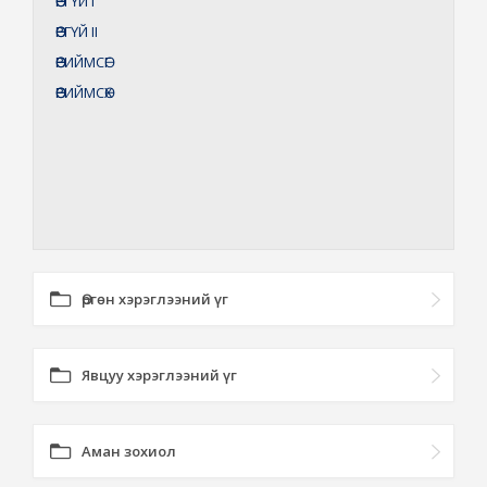
ӨӨРГҮЙ
I
ӨӨРГҮЙ
II
ӨӨРИЙМСӨГ
ӨӨРИЙМСӨХ
Өргөн хэрэглээний үг
Явцуу хэрэглээний үг
Аман зохиол