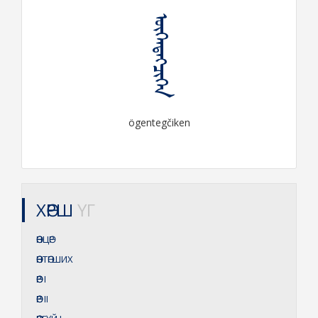
ᠥᠭᠡᠨᠲᠡᠭᠴᠢᠬᠡᠨ
ögentegčiken
ХӨРШ
ҮГ
ӨӨНЦӨР
ӨӨНТӨГШИХ
ӨӨР
I
ӨӨР
II