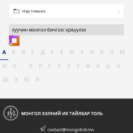
Нэр томьёо
хуучин монгол бичгээс хөрвүүлэх
А
Б
В
Г
Д
Е
Ё
Ж
З
И
К
Л
М
Н
О
П
Р
С
Т
У
Ү
Ф
Х
Ц
Ч
Ш
Э
Ю
Я
contact@mongoltoli.mn