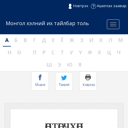
Нэвтрэх
Ашиглах заавар
Монгол хэлний их тайлбар толь
Menu
А
Б
В
Г
Д
Е
Ё
Ж
З
И
К
Л
М
Н
О
П
Р
С
Т
У
Ү
Ф
Х
Ц
Ч
Ш
Э
Ю
Я
Share
Tweet
Хэвлэх
ӨӨНТӨГЧХӨН