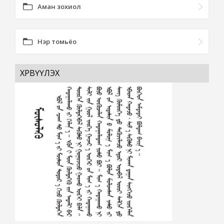
Аман зохиол
Нэр томьёо
ХӨРВҮҮЛЭХ