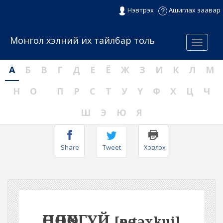
Нэвтрэх
Ашиглах заавар
Монгол хэлний их тайлбар толь
Menu
А
Б
В
Г
Д
Е
Ё
Ж
З
И
К
Л
М
Н
О
П
Р
С
Т
У
Ү
Ф
Х
Ц
Ч
Ш
Э
Ю
Я
Share
Tweet
Хэвлэх
ӨНӨӨДӨХГҮЙ
[өnөːtəxkui]