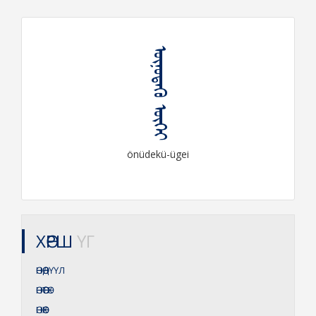
ᠥᠨᠦᠳᠡᠬᠦ ᠦᠭᠡᠶ
önüdekü-ügei
ХӨРШ
ҮГ
ӨНӨӨДҮҮЛ
ӨНӨӨТӨХ
ӨНӨӨХ