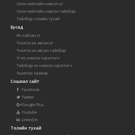
Олон нийтийн нэмсэн үг
Олон нийтийн нэмсэн тайлбар
Тайлбар толийн тухай
Бусад
Их хайсан үг
Үнэлгээ их авсан үг
Үнэлгээ их авсан тайлбар
Үг их нэмсэн хэрэглэгч
Тайлбар их нэмсэн хэрэглэгч
Ашиглах заавар
Сошиал сайт
Facebook
Twitter
Google Plus
Youtube
Linked In
Толийн тухай