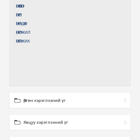
ӨНӨӨХӨН
ӨНӨР
ӨНӨРДӨХ
ӨНӨРЖИЛ
ӨНӨРЖИХ
Өргөн хэрэглээний үг
Явцуу хэрэглээний үг