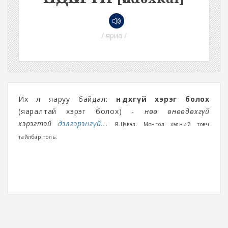
/ яриа /
Их л яаруу байдал:
өнөөдөхгүй хэрэг болох
(яаралтай хэрэг болох) -
Өнөө өнөөдөхгүй
хэрэгтэй
дэлгэрэнгүй...
Я.Цэвэл. Монгол хэлний товч
тайлбар толь.