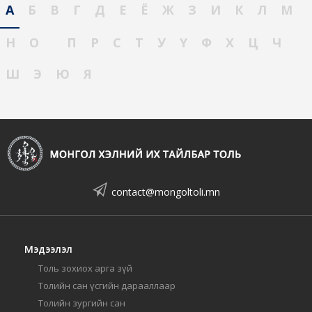
А
Б
В
Г
Д
Е
Ё
Ж
З
И
К
Л
М
Н
О
П
Р
С
Т
У
Ү
Ф
Х
Ц
Ч
Ш
Э
Ю
Я
contact@mongoltoli.mn
Мэдээлэл
Толь зохиох арга зүй
Толийн сан үсгийн дарааллаар
Толийн зургийн сан