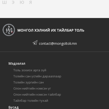
Ш
Э
Ю
Я
contact@mongoltoli.mn
Мэдээлэл
Толь зохиох арга зүй
Толийн сан үсгийн дарааллаар
Толийн зургийн сан
Олон нийтийн нэмсэн үг
Олон нийтийн нэмсэн тайлбар
Тайлбар толийн тухай
Бусад