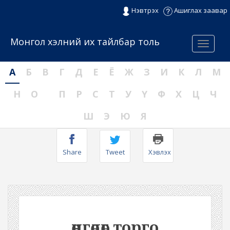
Нэвтрэх
Ашиглах заавар
Монгол хэлний их тайлбар толь
Menu
А
Б
В
Г
Д
Е
Ё
Ж
З
И
К
Л
М
Н
О
П
Р
С
Т
У
Ү
Ф
Х
Ц
Ч
Ш
Э
Ю
Я
Share
Tweet
Хэвлэх
өнгөлөг торго