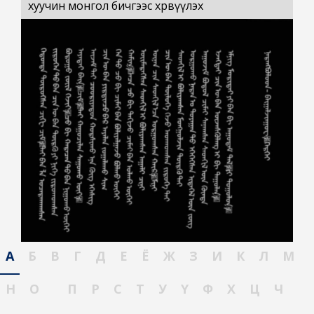
хуучин монгол бичгээс хөрвүүлэх
А
Б
В
Г
Д
Е
Ё
Ж
З
И
К
Л
М
Н
О
П
Р
С
Т
У
Ү
Ф
Х
Ц
Ч