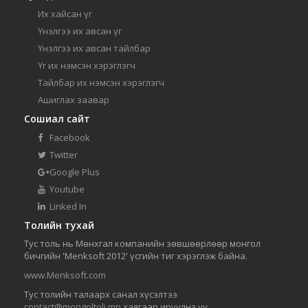
Их хайсан үг
Үнэлгээ их авсан үг
Үнэлгээ их авсан тайлбар
Үг их нэмсэн хэрэглэгч
Тайлбар их нэмсэн хэрэглэгч
Ашиглах заавар
Сошиал сайт
Facebook
Twitter
Google Plus
Youtube
Linked In
Толийн тухай
Тус толь нь Мөнхгал компанийн зөвшөөрлөөр монгол
бичгийн 'Menksoft 2012' үсгийн тиг хэрэглэж байна.
www.Menksoft.com
Тус толийн талаарх санал хүсэлтээ
contact@mongoltoli.mn
хаягаар ирүүлнэ үү.