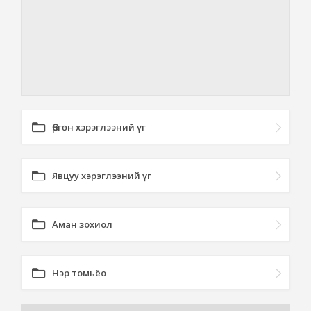
Өргөн хэрэглээний үг
Явцуу хэрэглээний үг
Аман зохиол
Нэр томьёо