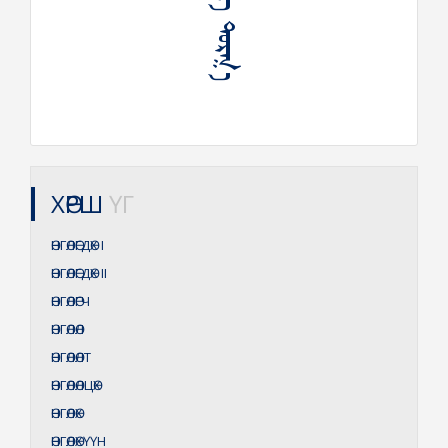
ᠥᠩᠭᠡᠯᠢᠭ ᠳᠤᠷᠭ᠎ᠠ
ХӨРШ
ҮГ
ӨНГӨЛӨГДӨХ
I
ӨНГӨЛӨГДӨХ
II
ӨНГӨЛӨГЧ
ӨНГӨЛӨЛ
ӨНГӨЛӨЛТ
ӨНГӨЛӨЛЦӨХ
ӨНГӨЛӨХ
ӨНГӨЛӨХҮҮН