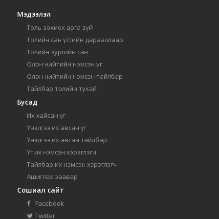
Мэдээлэл
Толь зохиох арга зүй
Толийн сан үсгийн дарааллаар
Толийн зургийн сан
Олон нийтийн нэмсэн үг
Олон нийтийн нэмсэн тайлбар
Тайлбар толийн тухай
Бусад
Их хайсан үг
Үнэлгээ их авсан үг
Үнэлгээ их авсан тайлбар
Үг их нэмсэн хэрэглэгч
Тайлбар их нэмсэн хэрэглэгч
Ашиглах заавар
Сошиал сайт
Facebook
Twitter