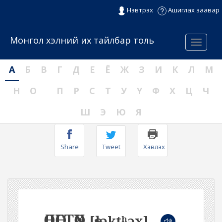
Нэвтрэх
Ашиглах заавар
Монгол хэлний их тайлбар толь
Menu
А
Б
В
Г
Д
Е
Ё
Ж
З
И
К
Л
М
Н
О
П
Р
С
Т
У
Ү
Ф
Х
Ц
Ч
Ш
Э
Ю
Я
Share
Tweet
Хэвлэх
ӨЛӨГТӨХ
[өɬəktʰəx]