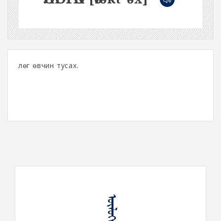
Өлөг өвчин тусах.
ᠥᠯᠦᠭᠲᠦᠬᠦ