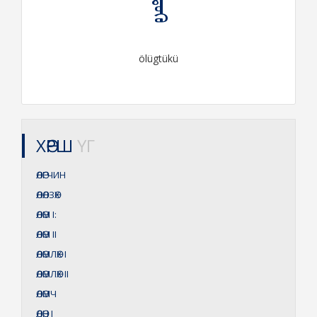
ölügtükü
ХӨРШ
ҮГ
ӨЛӨГЧИН
ӨЛӨЛЗӨХ
ӨЛӨМ
I:
ӨЛӨМ
II
ӨЛӨМЛӨХ
I
ӨЛӨМЛӨХ
II
ӨЛӨМЧ
ӨЛӨН
I