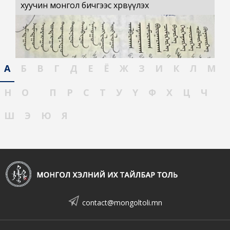
хуучин монгол бичгээс хөрвүүлэх
А
Б
В
Г
Д
Е
Ё
Ж
З
И
К
Л
М
Н
О
П
Р
С
Т
У
Ү
Ф
Х
Ц
Ч
Ш
Э
Ю
Я
contact@mongoltoli.mn