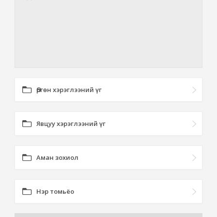
Өргөн хэрэглээний үг
Явцуу хэрэглээний үг
Аман зохиол
Нэр томьёо