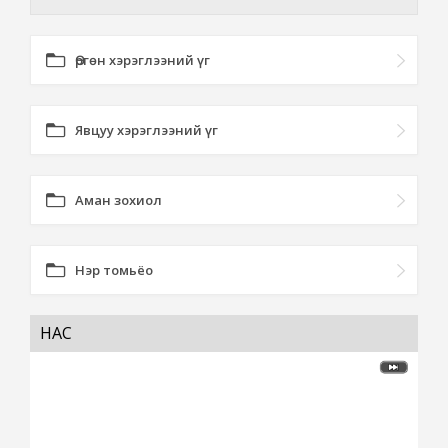
Өргөн хэрэглээний үг
Явцуу хэрэглээний үг
Аман зохиол
Нэр томьёо
НАС