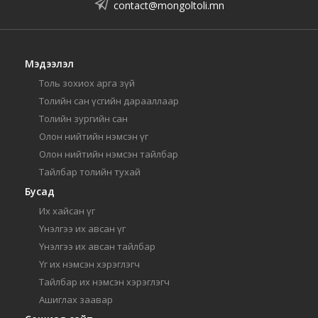
contact@mongoltoli.mn
Мэдээлэл
Толь зохиох арга зүй
Толийн сан үсгийн дарааллаар
Толийн зургийн сан
Олон нийтийн нэмсэн үг
Олон нийтийн нэмсэн тайлбар
Тайлбар толийн тухай
Бусад
Их хайсан үг
Үнэлгээ их авсан үг
Үнэлгээ их авсан тайлбар
Үг их нэмсэн хэрэглэгч
Тайлбар их нэмсэн хэрэглэгч
Ашиглах заавар