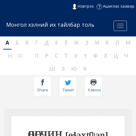
Нэвтрэх
Ашиглах заавар
Монгол хэлний их тайлбар толь
Menu
А
Б
В
Г
Д
Е
Ё
Ж
З
И
К
Л
М
Н
О
П
Р
С
Т
У
Ү
Ф
Х
Ц
Ч
Ш
Э
Ю
Я
Share
Tweet
Хэвлэх
ӨЛӨГЧИН
[ɵɬəxʧʰəŋ]