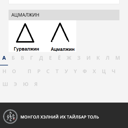
АЦМАЛЖИН
А
Б
В
Г
Д
Е
Ё
Ж
З
И
К
Л
М
Н
О
П
Р
С
Т
У
Ү
Ф
Х
Ц
Ч
Ш
Э
Ю
Я