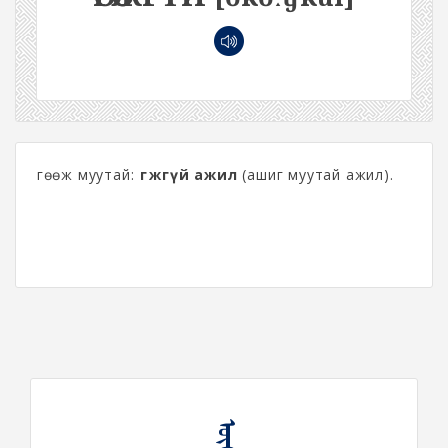
Өгөөж муутай:
өгөөжгүй ажил
(ашиг муутай ажил).