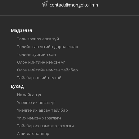
contact@mongoltoli.mn
Мэдээлэл
Толь зохиох арга зүй
Толийн сан үсгийн дарааллаар
Толийн зургийн сан
Олон нийтийн нэмсэн үг
Олон нийтийн нэмсэн тайлбар
Тайлбар толийн тухай
Бусад
Их хайсан үг
Үнэлгээ их авсан үг
Үнэлгээ их авсан тайлбар
Үг их нэмсэн хэрэглэгч
Тайлбар их нэмсэн хэрэглэгч
Ашиглах заавар