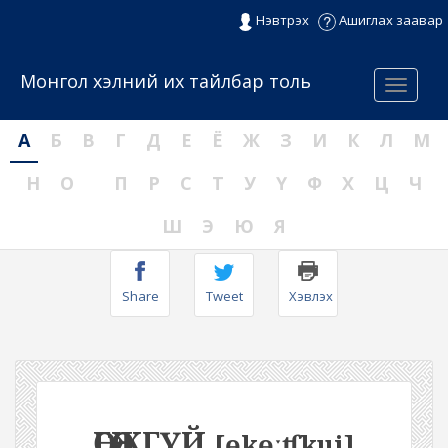
Нэвтрэх
Ашиглах заавар
Монгол хэлний их тайлбар толь
Menu
А
Б
В
Г
Д
Е
Ё
Ж
З
И
К
Л
М
Н
О
П
Р
С
Т
У
Ү
Ф
Х
Ц
Ч
Ш
Э
Ю
Я
Share
Tweet
Хэвлэх
ӨГӨӨЖГҮЙ
[ɵkɵːʧkui]