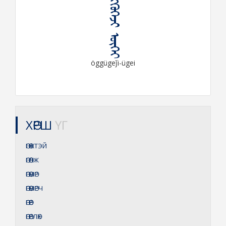
ᠥᠭᠭᠦᠭᠡᠵᠢ ᠦᠭᠡᠶ
öggügeǰi-ügei
ХӨРШ
ҮГ
ӨГӨӨЖТЭЙ
ӨГӨӨЛЖ
ӨГӨӨМӨР
ӨГӨӨМӨРЧ
ӨГӨӨР
ӨГӨӨРЛӨХ