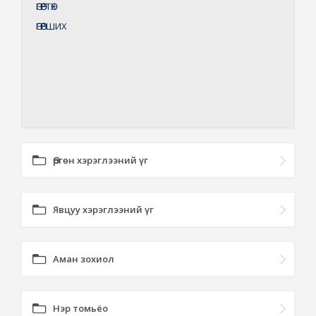
ӨГӨӨРТӨХ
ӨГӨӨРШИХ
Өргөн хэрэглээний үг
Явцуу хэрэглээний үг
Аман зохиол
Нэр томьёо