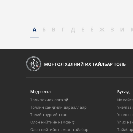
А
Б
В
Г
Д
Е
Ё
Ж
З
И
Мэдээлэл
Бусад
Толь зохиох арга зүй
Их хайса
Толийн сан үсгийн дарааллаар
Үнэлгээ 
Толийн зургийн сан
Үнэлгээ
Олон нийтийн нэмсэн үг
Үг их нэ
Олон нийтийн нэмсэн тайлбар
Тайлбар