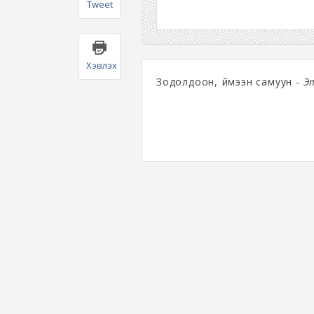
Tweet
Хэвлэх
Зодолдоон, үймээн самуун -
Э