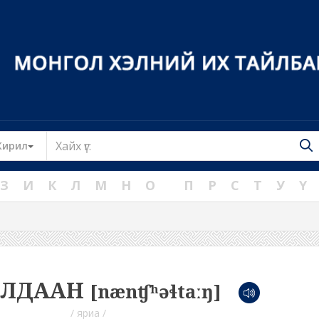
Toggle Dropdown
Кирил
З
И
К
Л
М
Н
О
П
Р
С
Т
У
Ү
ИЛДААН
[nænʧʰəɬtaːŋ]
/ яриа /