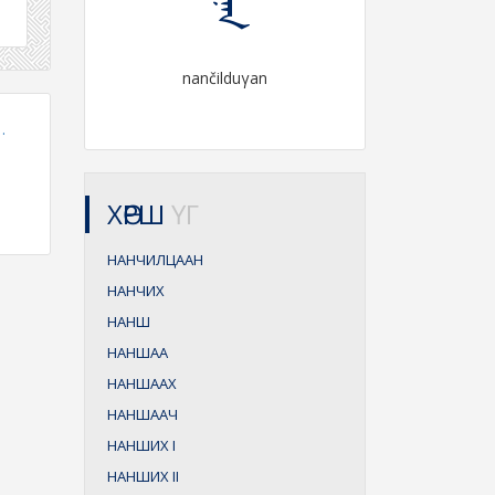
nančilduγan
.
ХӨРШ
ҮГ
НАНЧИЛЦААН
НАНЧИХ
НАНШ
НАНШАА
НАНШААХ
НАНШААЧ
НАНШИХ
I
НАНШИХ
II