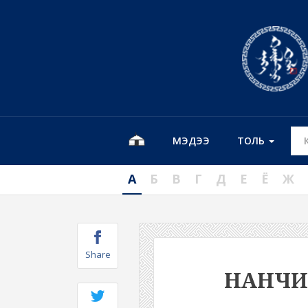
МЭДЭЭ
ТОЛЬ
А
Б
В
Г
Д
Е
Ё
Ж
Share
НАНЧ