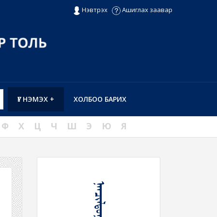
Нэвтрэх
Ашиглах заавар
ҮГ НЭМЭХ +
ХОЛБОО БАРИХ
Ф
Х
Ц
Ч
Ш
Э
Ю
Я
ᠨᠠᠨᠴᠢᠯᠳᠤᠭᠠᠨ