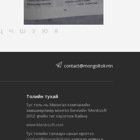
Ц
Ч
Ш
Э
Ю
Я
contact@mongoltoli.mn
Толийн тухай
Тус толь нь Мөнхгал компанийн
зөвшөөрлөөр монгол бичгийн 'Menksoft
2012' үсгийн тиг хэрэглэж байна.
www.Menksoft.com
Тус толийн талаарх санал хүсэлтээ
contact@mongoltoli.mn
хаягаар ирүүлнэ үү.