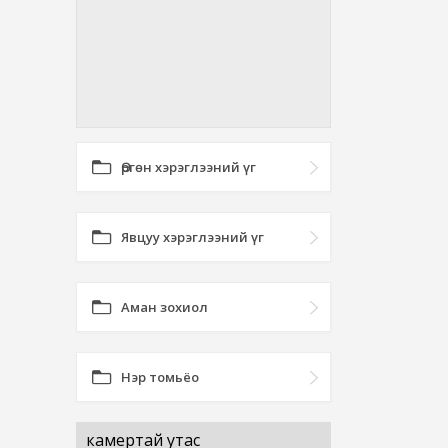
Өргөн хэрэглээний үг
Явцуу хэрэглээний үг
Аман зохиол
Нэр томьёо
камертай утас