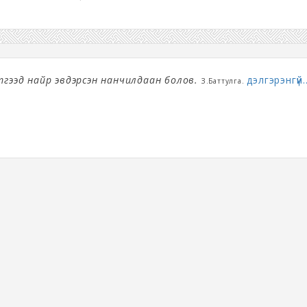
тгээд найр эвдэрсэн нанчилдаан болов.
дэлгэрэнгүй..
З.Баттулга.