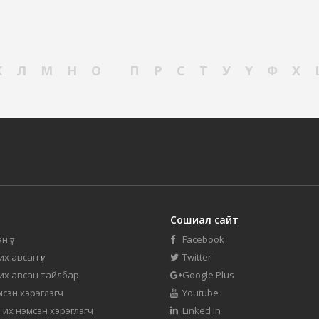
К
Л
М
Н
О
П
Р
С
Т
У
Ү
Ф
Х
Сошиал сайт
н үг
Facebook
их авсан үг
Twitter
 их авсан тайлбар
Google Plus
мсэн хэрэглэгч
Youtube
 их нэмсэн хэрэглэгч
Linked In