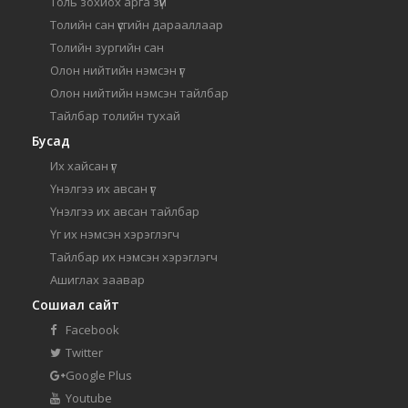
Толь зохиох арга зүй
Толийн сан үсгийн дарааллаар
Толийн зургийн сан
Олон нийтийн нэмсэн үг
Олон нийтийн нэмсэн тайлбар
Тайлбар толийн тухай
Бусад
Их хайсан үг
Үнэлгээ их авсан үг
Үнэлгээ их авсан тайлбар
Үг их нэмсэн хэрэглэгч
Тайлбар их нэмсэн хэрэглэгч
Ашиглах заавар
Сошиал сайт
Facebook
Twitter
Google Plus
Youtube