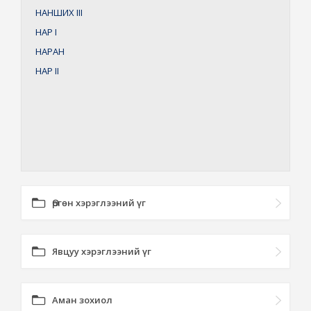
НАНШИХ
III
НАР
I
НАРАН
НАР
II
Өргөн хэрэглээний үг
Явцуу хэрэглээний үг
Аман зохиол