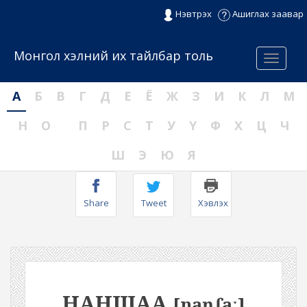
Нэвтрэх
Ашиглах заавар
Монгол хэлний их тайлбар толь
Menu
А
Б
В
Г
Д
Е
Ё
Ж
З
И
К
Л
М
Н
О
П
Р
С
Т
У
Ү
Ф
Х
Ц
Ч
Ш
Э
Ю
Я
Share
Tweet
Хэвлэх
НАНШАА
[naŋʃaː]