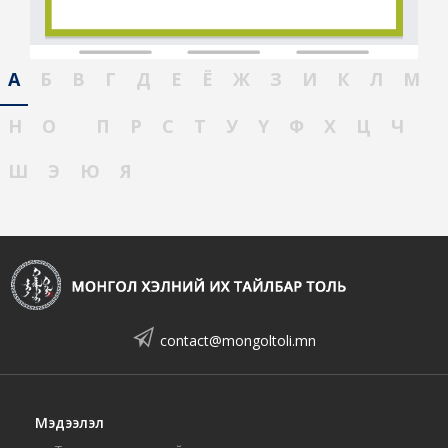
А
Б
В
Г
Д
Е
Ё
Ж
З
И
К
Л
М
Н
О
П
Р
С
Т
У
Ү
Ф
Х
Ц
Ч
Ш
Э
Ю
Я
contact@mongoltoli.mn
Мэдээлэл