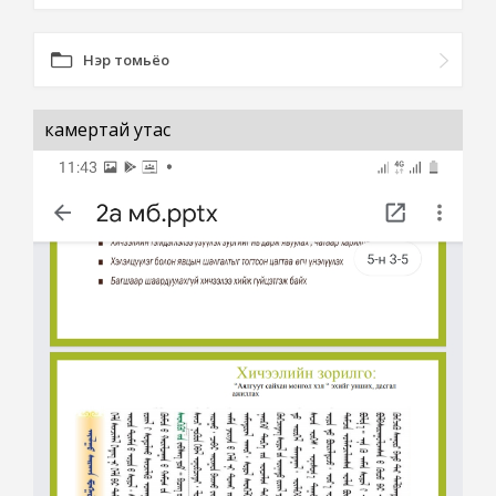
Нэр томьёо
камертай утас