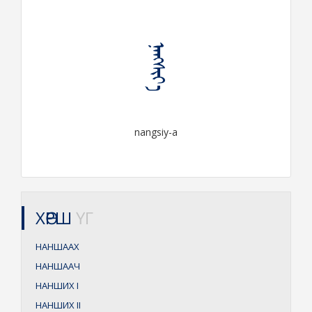
ᠨᠠᠩᠰᠢᠶ᠎ᠠ
nangsiy-a
ХӨРШ
ҮГ
НАНШААХ
НАНШААЧ
НАНШИХ
I
НАНШИХ
II