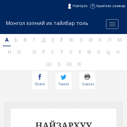
Нэвтрэх
Ашиглах заавар
Монгол хэлний их тайлбар толь
Menu
А
Б
В
Г
Д
Е
Ё
Ж
З
И
К
Л
М
Н
О
П
Р
С
Т
У
Ү
Ф
Х
Ц
Ч
Ш
Э
Ю
Я
Share
Tweet
Хэвлэх
НАЙЗАРХУУ