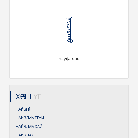
ᠨᠠᠶᠢᠵᠠᠷᠬᠠᠤ
nayiǰarqau
ХӨРШ
ҮГ
НАЙЗГҮЙ
НАЙЗЛАМТГАЙ
НАЙЗЛАМХАЙ
НАЙЗЛАХ