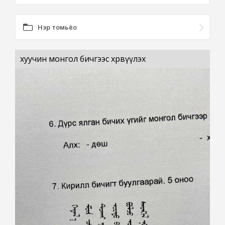
Нэр томьёо
хуучин монгол бичгээс хөрвүүлэх