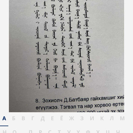
А
Б
В
Г
Д
Е
Ё
Ж
З
И
К
Л
М
Н
О
П
Р
С
Т
У
Ү
Ф
Х
Ц
Ч