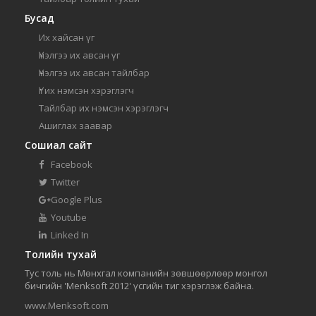
Бусад
Их хайсан үг
Үнэлгээ их авсан үг
Үнэлгээ их авсан тайлбар
Үг их нэмсэн хэрэглэгч
Тайлбар их нэмсэн хэрэглэгч
Ашиглах заавар
Сошиал сайт
Facebook
Twitter
Google Plus
Youtube
Linked In
Толийн тухай
Тус толь нь Мөнхгал компанийн зөвшөөрлөөр монгол
бичгийн 'Menksoft 2012' үсгийн тиг хэрэглэж байна.
www.Menksoft.com