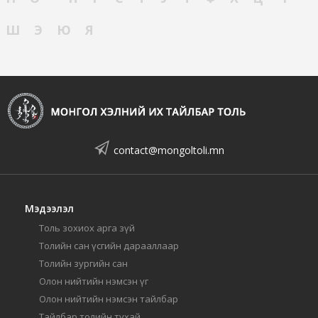
Ш
Э
Ю
Я
contact@mongoltoli.mn
Мэдээлэл
Толь зохиох арга зүй
Толийн сан үсгийн дарааллаар
Толийн зургийн сан
Олон нийтийн нэмсэн үг
Олон нийтийн нэмсэн тайлбар
Тайлбар толийн тухай