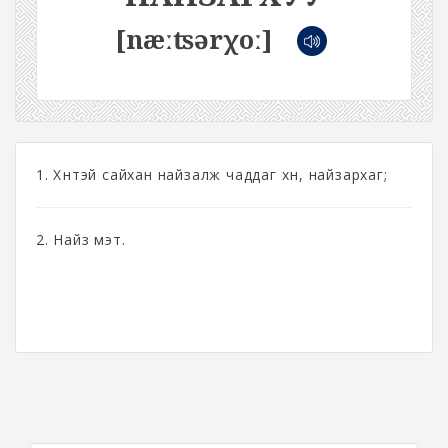
[næːʦərχoː]
1. Хүнтэй сайхан найзалж чаддаг хүн, найзархаг;
2. Найз мэт.