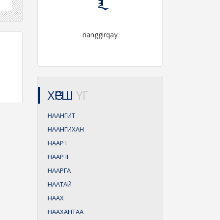
nanggirqaγ
ХӨРШ
ҮГ
НААНГИТ
НААНГИХАН
НААР
I
НААР
II
НААРГА
НААТАЙ
НААХ
НААХАНТАА