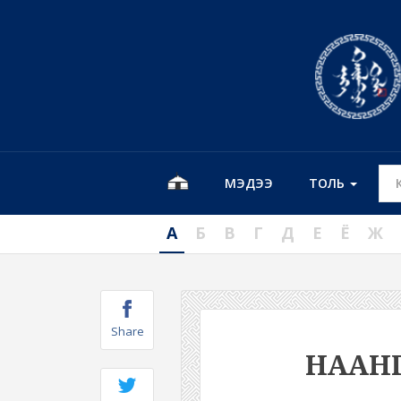
МЭДЭЭ
ТОЛЬ
А
Б
В
Г
Д
Е
Ё
Ж
Share
НААН