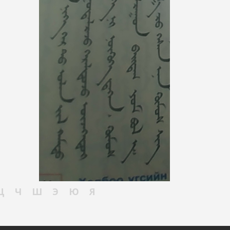
Ц
Ч
Ш
Э
Ю
Я