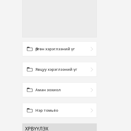
Өргөн хэрэглээний үг
Явцуу хэрэглээний үг
Аман зохиол
Нэр томьёо
ХӨРВҮҮЛЭХ