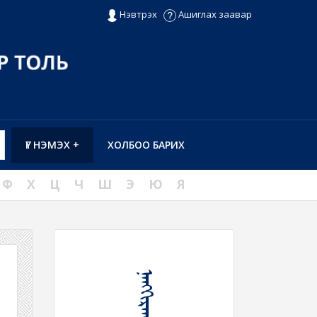
Нэвтрэх
Ашиглах заавар
ҮГ НЭМЭХ +
ХОЛБОО БАРИХ
Ф
Х
Ц
Ч
Ш
Э
Ю
Я
ᠨᠠᠩᠭᠢᠷᠬᠠᠭ