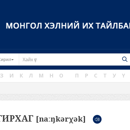
Toggle Dropdown
Кирил
З
И
К
Л
М
Н
О
П
Р
С
Т
У
Ү
ГИРХАГ
[naːŋkərχək]