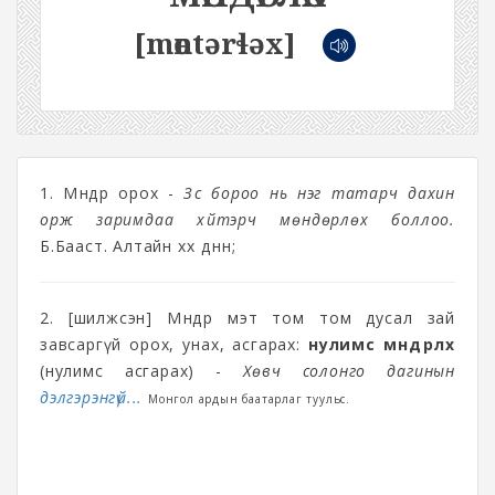
[mөntərɬəx]
1. Мөндөр орох -
Зүс бороо нь нэг татарч дахин
орж заримдаа хүйтэрч мөндөрлөх боллоо.
Б.Бааст. Алтайн хөх дөнөн;
2. [шилжсэн] Мөндөр мэт том том дусал зай
завсаргүй орох, унах, асгарах:
нулимс мөндөрлөх
(нулимс асгарах) -
Хөвч солонго дагинын
дэлгэрэнгүй...
Монгол ардын баатарлаг туульс.