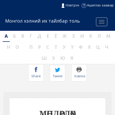
Нэвтрэх
Ашиглах заавар
Монгол хэлний их тайлбар толь
Menu
А
Б
В
Г
Д
Е
Ё
Ж
З
И
К
Л
М
Н
О
П
Р
С
Т
У
Ү
Ф
Х
Ц
Ч
Ш
Э
Ю
Я
Share
Tweet
Хэвлэх
МӨНДӨРЛӨХ