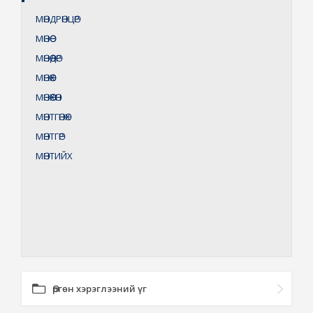
МӨНДРӨНЦӨР
МӨНӨӨ
МӨНӨӨДӨР
МӨНӨӨХ
МӨНӨӨХӨН
МӨНТГӨНӨХ
МӨНТГӨР
МӨНТИЙХ
Өргөн хэрэглээний үг