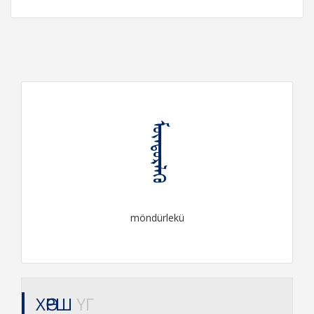
ᠮᠥᠨᠳᠦᠷᠯᠡᠬᠦ
möndürlekü
ХӨРШ
ҮГ