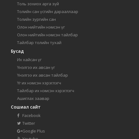
Толь зохиох арга зүй
Толийн сан үсгийн дарааллаар
Толийн зургийн сан
Олон нийтийн нэмсэн үг
Олон нийтийн нэмсэн тайлбар
Тайлбар толийн тухай
Бусад
Их хайсан үг
Үнэлгээ их авсан үг
Үнэлгээ их авсан тайлбар
Үг их нэмсэн хэрэглэгч
Тайлбар их нэмсэн хэрэглэгч
Ашиглах заавар
Сошиал сайт
Facebook
Twitter
Google Plus
Youtube