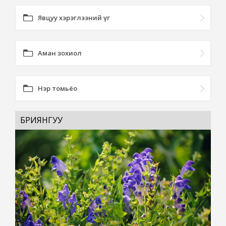
Явцуу хэрэглээний үг
Аман зохиол
Нэр томьёо
БРИЯНГУУ