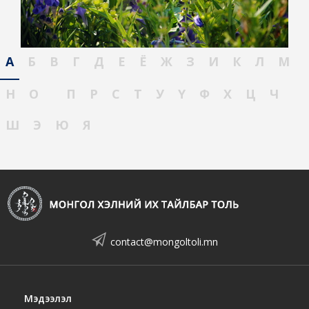
А
Б
В
Г
Д
Е
Ё
Ж
З
И
К
Л
М
Н
О
П
Р
С
Т
У
Ү
Ф
Х
Ц
Ч
Ш
Э
Ю
Я
contact@mongoltoli.mn
Мэдээлэл