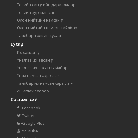
Толийн сан үсгийн дарааллаар
Толийн зургийн сан
Олон нийтийн нэмсэн үг
Олон нийтийн нэмсэн тайлбар
Тайлбар толийн тухай
Бусад
Их хайсан үг
Үнэлгээ их авсан үг
Үнэлгээ их авсан тайлбар
Үг их нэмсэн хэрэглэгч
Тайлбар их нэмсэн хэрэглэгч
Ашиглах заавар
Сошиал сайт
Facebook
Twitter
Google Plus
Youtube