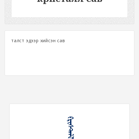
талст эдээр хийсэн сав
ᠻᠷᠢᠰᠲ᠋ᠠᠯᠯ ᠰᠠᠪᠠ