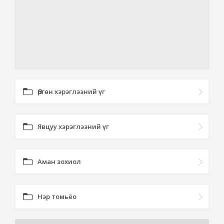
Өргөн хэрэглээний үг
Явцуу хэрэглээний үг
Аман зохиол
Нэр томьёо