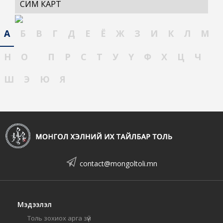
СИМ КАРТ
А
Б
В
Г
Д
Е
Ё
Ж
З
И
К
Л
М
Н
О
П
Р
С
Т
У
Ү
Ф
Х
Ц
Ч
Ш
Э
Ю
Я
contact@mongoltoli.mn
Мэдээлэл
Толь зохиох арга зүй