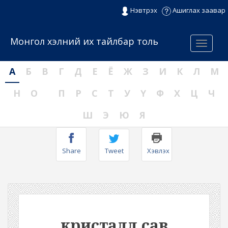
Нэвтрэх
Ашиглах заавар
Монгол хэлний их тайлбар толь
Menu
А
Б
В
Г
Д
Е
Ё
Ж
З
И
К
Л
М
Н
О
П
Р
С
Т
У
Ү
Ф
Х
Ц
Ч
Ш
Э
Ю
Я
Share
Tweet
Хэвлэх
кристалл сав