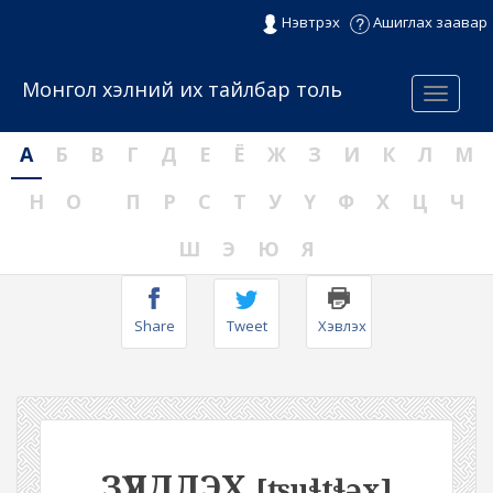
Нэвтрэх
Ашиглах заавар
Монгол хэлний их тайлбар толь
Menu
А
Б
В
Г
Д
Е
Ё
Ж
З
И
К
Л
М
Н
О
П
Р
С
Т
У
Ү
Ф
Х
Ц
Ч
Ш
Э
Ю
Я
Share
Tweet
Хэвлэх
ЗҮЛДЛЭХ
[ʦuɬtɬəx]