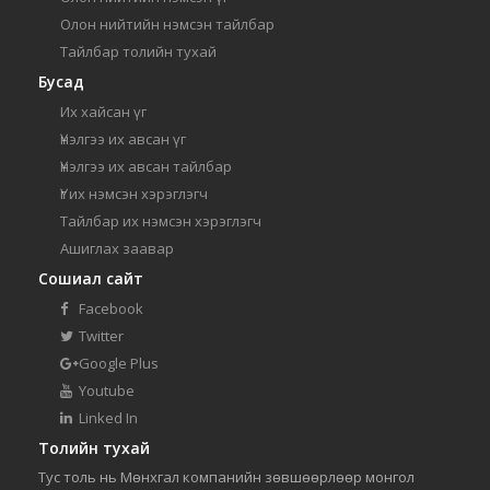
Олон нийтийн нэмсэн тайлбар
Тайлбар толийн тухай
Бусад
Их хайсан үг
Үнэлгээ их авсан үг
Үнэлгээ их авсан тайлбар
Үг их нэмсэн хэрэглэгч
Тайлбар их нэмсэн хэрэглэгч
Ашиглах заавар
Сошиал сайт
Facebook
Twitter
Google Plus
Youtube
Linked In
Толийн тухай
Тус толь нь Мөнхгал компанийн зөвшөөрлөөр монгол