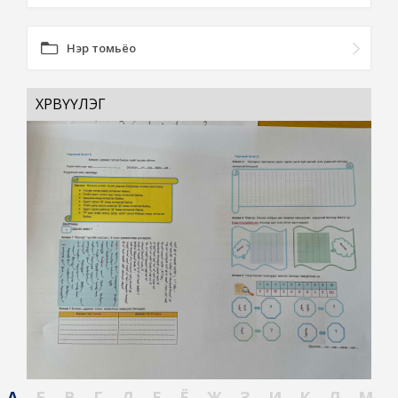
Нэр томьёо
ХӨРВҮҮЛЭГ
А
Б
В
Г
Д
Е
Ё
Ж
З
И
К
Л
М