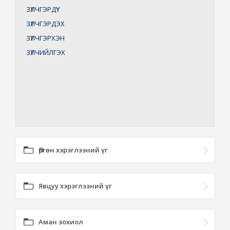
ЗҮЛЧГЭРДҮҮ
ЗҮЛЧГЭРДЭХ
ЗҮЛЧГЭРХЭН
ЗҮЛЧИЙЛГЭХ
Өргөн хэрэглээний үг
Явцуу хэрэглээний үг
Аман зохиол