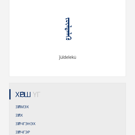
ᠵᠦᠯᠳᠡᠯᠡᠬᠦ
ǰüldelekü
ХӨРШ
ҮГ
ЗҮЛМЭХ
ЗҮЛХ
ЗҮЛЧГЭНЭХ
ЗҮЛЧГЭР