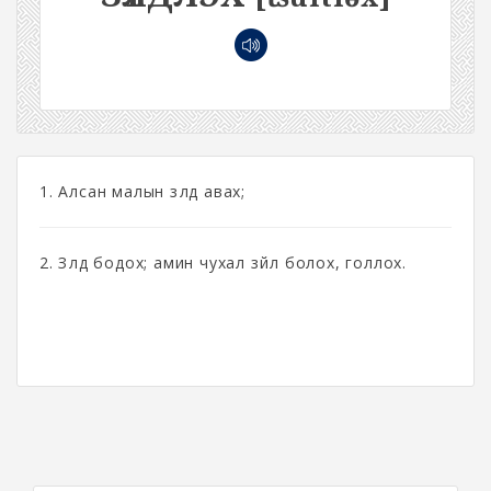
1. Алсан малын зүлд авах;
2. Зүлд бодох; амин чухал зүйл болох, голлох.