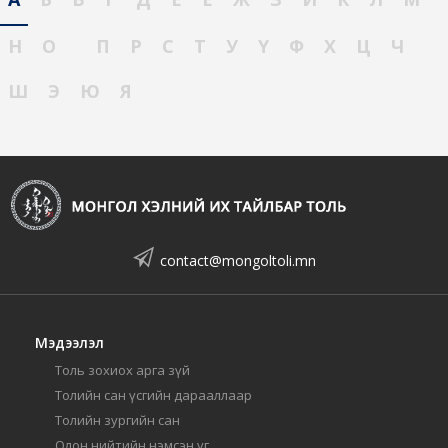
Н
О
П
Р
С
Т
У
Ү
Ф
Х
Ц
Ч
Ш
Э
Ю
Я
contact@mongoltoli.mn
Мэдээлэл
Толь зохиох арга зүй
Толийн сан үсгийн дарааллаар
Толийн зургийн сан
Олон нийтийн нэмсэн үг