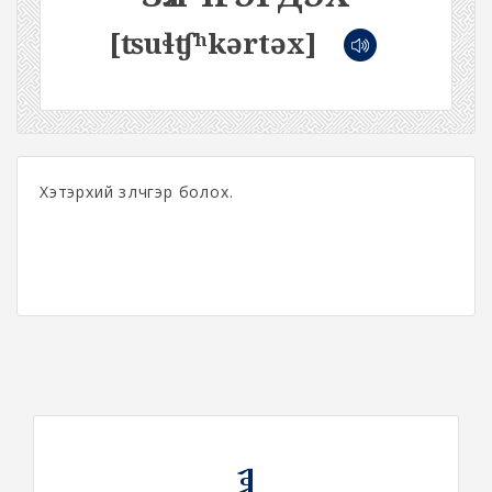
[ʦuɬʧʰkərtəx]
Хэтэрхий зүлчгэр болох.