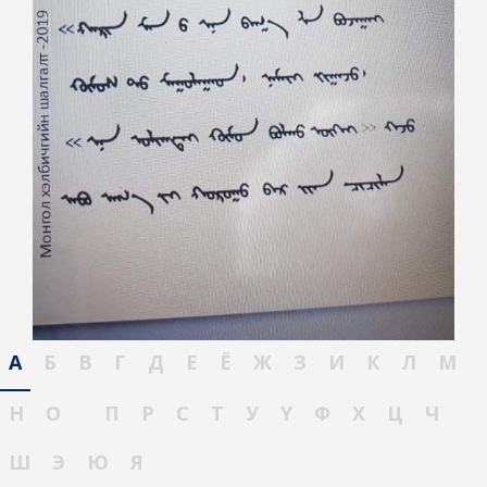
А
Б
В
Г
Д
Е
Ё
Ж
З
И
К
Л
М
Н
О
П
Р
С
Т
У
Ү
Ф
Х
Ц
Ч
Ш
Э
Ю
Я