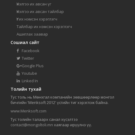
Үнэлгээ их авсан үг
Үнэлгээ их авсан тайлбар
Үг их нэмсэн хэрэглэгч
Тайлбар их нэмсэн хэрэглэгч
Ашиглах заавар
Сошиал сайт
Facebook
Twitter
Google Plus
Youtube
Linked In
Толийн тухай
Тус толь нь Мөнхгал компанийн зөвшөөрлөөр монгол
бичгийн 'Menksoft 2012' үсгийн тиг хэрэглэж байна.
www.Menksoft.com
Тус толийн талаарх санал хүсэлтээ
contact@mongoltoli.mn
хаягаар ирүүлнэ үү.