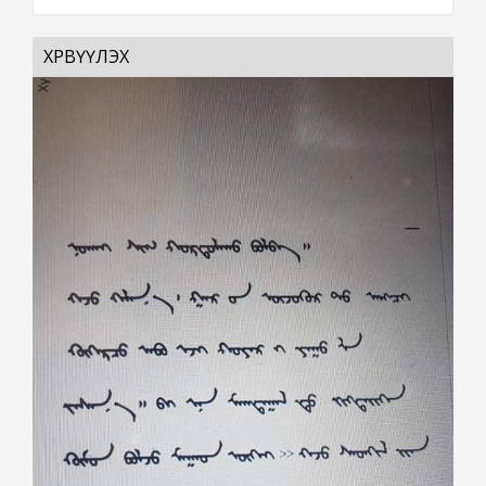
ХӨРВҮҮЛЭХ