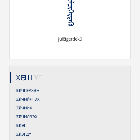
ᠵᠦᠯᠴᠢᠭᠡᠷᠳᠡᠬᠦ
ǰülčigerdekü
ХӨРШ
ҮГ
ЗҮЛЧГЭРХЭН
ЗҮЛЧИЙЛГЭХ
ЗҮЛЧИЙХ
ЗҮЛЧИЛЗЭХ
ЗҮЛЭГ
ЗҮЛЭГДҮҮ