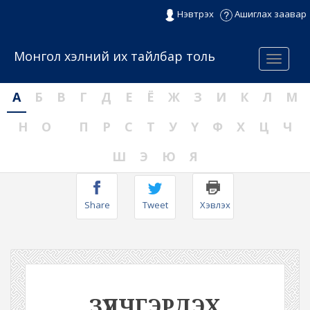
Нэвтрэх
Ашиглах заавар
Монгол хэлний их тайлбар толь
Menu
А
Б
В
Г
Д
Е
Ё
Ж
З
И
К
Л
М
Н
О
П
Р
С
Т
У
Ү
Ф
Х
Ц
Ч
Ш
Э
Ю
Я
Share
Tweet
Хэвлэх
ЗҮЛЧГЭРДЭХ