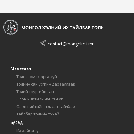
contact@mongoltoli.mn
Мэдээлэл
Толь зохиох арга зүй
Толийн сан үсгийн дарааллаар
Толийн зургийн сан
Олон нийтийн нэмсэн үг
Олон нийтийн нэмсэн тайлбар
Тайлбар толийн тухай
Бусад
Их хайсан үг