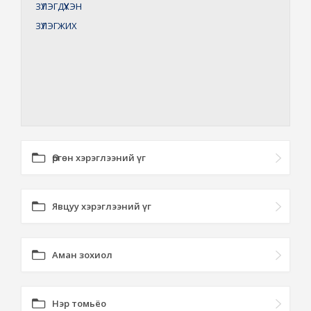
ЗҮЛЭГДҮҮХЭН
ЗҮЛЭГЖИХ
Өргөн хэрэглээний үг
Явцуу хэрэглээний үг
Аман зохиол
Нэр томьёо