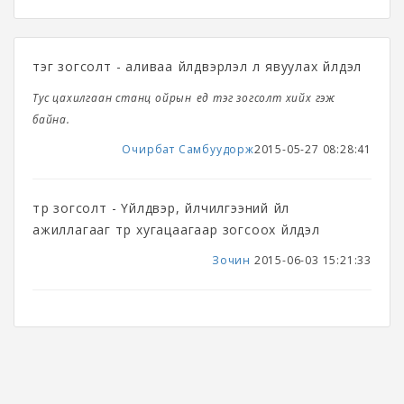
тэг зогсолт - аливаа үйлдвэрлэл үл явуулах үйлдэл
Тус цахилгаан станц ойрын үед тэг зогсолт хийх гэж
байна.
Очирбат Самбуудорж
2015-05-27 08:28:41
түр зогсолт - Үйлдвэр, үйлчилгээний үйл
ажиллагааг түр хугацаагаар зогсоох үйлдэл
Зочин
2015-06-03 15:21:33