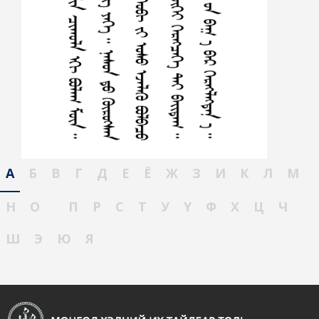
А
Б
В
Г
Д
Е
Ё
Ж
З
И
К
Л
М
Н
О
П
Р
С
Т
У
Ү
Ф
Х
Ц
Ч
Ш
Э
Ю
Я