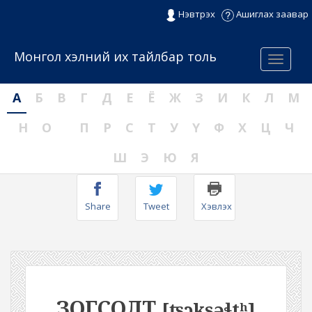
Нэвтрэх
Ашиглах заавар
Монгол хэлний их тайлбар толь
Menu
А
Б
В
Г
Д
Е
Ё
Ж
З
И
К
Л
М
Н
О
П
Р
С
Т
У
Ү
Ф
Х
Ц
Ч
Ш
Э
Ю
Я
Share
Tweet
Хэвлэх
ЗОГСОЛТ
[ʦɔksəɬtʰ]