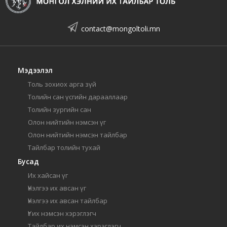
contact@mongoltoli.mn
Мэдээлэл
Толь зохиох арга зүй
Толийн сан үсгийн дарааллаар
Толийн зургийн сан
Олон нийтийн нэмсэн үг
Олон нийтийн нэмсэн тайлбар
Тайлбар толийн тухай
Бусад
Их хайсан үг
Үнэлгээ их авсан үг
Үнэлгээ их авсан тайлбар
Үг их нэмсэн хэрэглэгч
Тайлбар их нэмсэн хэрэглэгч