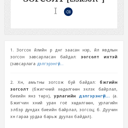
I
1. Зогсох үйлийн үр дүнг заасан нэр, үйл явдлын
зогсон завсарласан байдал:
зогсолт ихтэй
(завсарлага
дэлгэрэнгүй...
2. Хүн, амьтны зогсож буй байдал:
бүжгийн
зогсолт
(бүжигчний хөдөлгөөн эхлэх байрлал,
биеийн янз төрх),
урлагийн
дэлгэрэнгүй...
(а.
Бүжигчин хүний уран гоё хөдөлгөөн, урлагийн
үзүүлбэр дундах биеийн байрлал, зогсоц; б. Дуучин
хүн гараа урдаа барьж дуулах байдал).