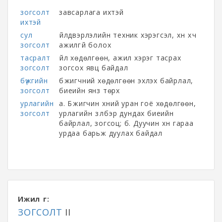
зогсолт
завсарлага ихтэй
ихтэй
сул
үйлдвэрлэлийн техник хэрэгсэл, хүн хүч
зогсолт
ажилгүй болох
тасралт
үйл хөдөлгөөн, ажил хэрэг тасрах
зогсолт
зогсох явц байдал
бүжгийн
бүжигчний хөдөлгөөн эхлэх байрлал,
зогсолт
биеийн янз төрх
урлагийн
а. Бүжигчин хүний уран гоё хөдөлгөөн,
зогсолт
урлагийн үзүүлбэр дундах биеийн
байрлал, зогсоц; б. Дуучин хүн гараа
урдаа барьж дуулах байдал
Ижил үг:
ЗОГСОЛТ
II