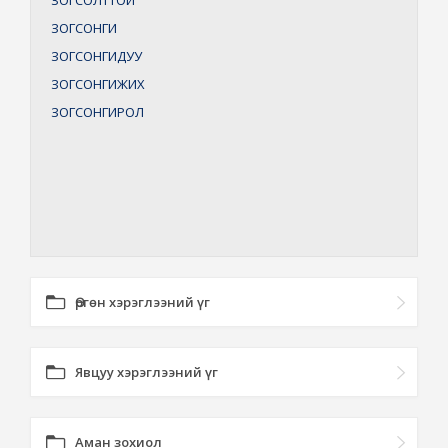
ЗОГСОЛТТОЙ
ЗОГСОНГИ
ЗОГСОНГИДУУ
ЗОГСОНГИЖИХ
ЗОГСОНГИРОЛ
Өргөн хэрэглээний үг
Явцуу хэрэглээний үг
Аман зохиол