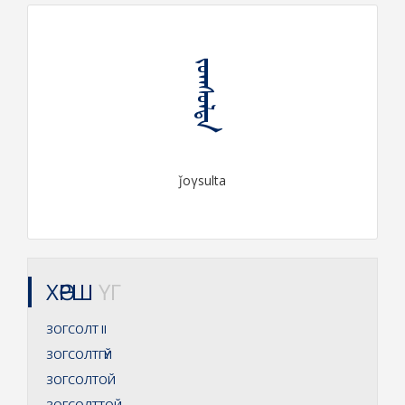
ᠵᠣᠭᠰᠤᠯᠲᠠ
ǰoγsulta
ХӨРШ
ҮГ
ЗОГСОЛТ
II
ЗОГСОЛТГҮЙ
ЗОГСОЛТОЙ