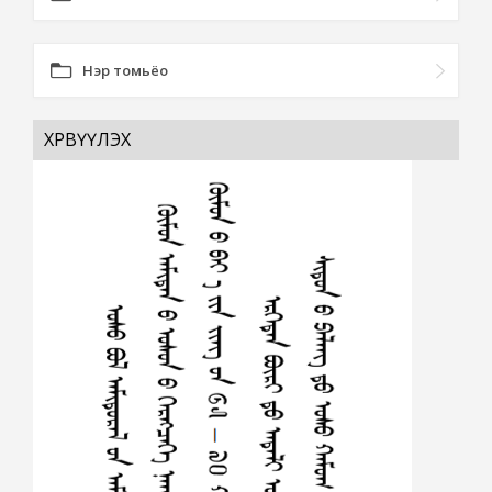
Нэр томьёо
ХӨРВҮҮЛЭХ