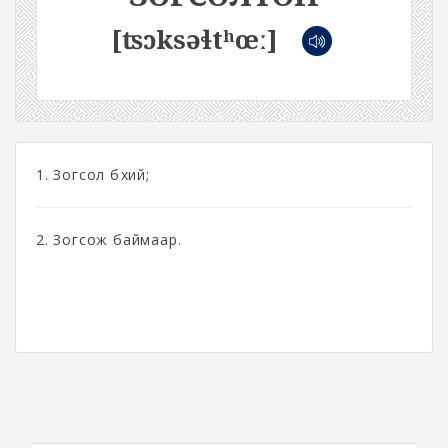
[ʦɔksəɬtʰœː]
1. Зогсол бүхий;
2. Зогсож баймаар.