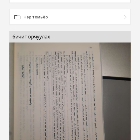
Нэр томьёо
бичиг орчуулах