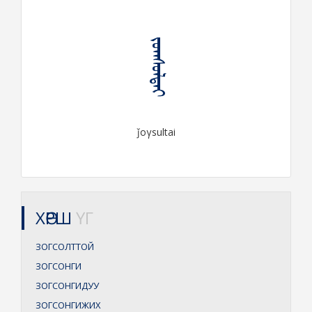
ᠵᠣᠭᠰᠤᠯᠲᠠᠶ
ǰoγsultai
ХӨРШ
ҮГ
ЗОГСОЛТТОЙ
ЗОГСОНГИ
ЗОГСОНГИДУУ
ЗОГСОНГИЖИХ