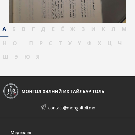
А
Б
В
Г
Д
Е
Ё
Ж
З
И
К
Л
М
Н
О
П
Р
С
Т
У
Ү
Ф
Х
Ц
Ч
Ш
Э
Ю
Я
contact@mongoltoli.mn
Мэдээлэл