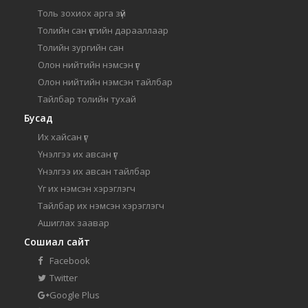
Толь зохиох арга зүй
Толийн сан үсгийн дарааллаар
Толийн зургийн сан
Олон нийтийн нэмсэн үг
Олон нийтийн нэмсэн тайлбар
Тайлбар толийн тухай
Бусад
Их хайсан үг
Үнэлгээ их авсан үг
Үнэлгээ их авсан тайлбар
Үг их нэмсэн хэрэглэгч
Тайлбар их нэмсэн хэрэглэгч
Ашиглах заавар
Сошиал сайт
Facebook
Twitter
Google Plus