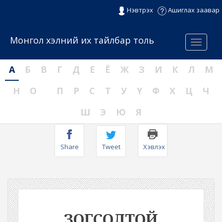
Нэвтрэх
Ашиглах заавар
Монгол хэлний их тайлбар толь
Menu
А
Б
В
Г
Д
Е
Ё
Ж
З
И
К
Л
М
Н
О
П
Р
С
Т
У
Ү
Ф
Х
Ц
Ч
Ш
Э
Ю
Я
Share
Tweet
Хэвлэх
ЗОГСОЛТОЙ