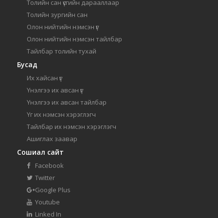
Толийн сан үсгийн дарааллаар
Толийн зургийн сан
Олон нийтийн нэмсэн үг
Олон нийтийн нэмсэн тайлбар
Тайлбар толийн тухай
Бусад
Их хайсан үг
Үнэлгээ их авсан үг
Үнэлгээ их авсан тайлбар
Үг их нэмсэн хэрэглэгч
Тайлбар их нэмсэн хэрэглэгч
Ашиглах заавар
Сошиал сайт
Facebook
Twitter
Google Plus
Youtube
Linked In