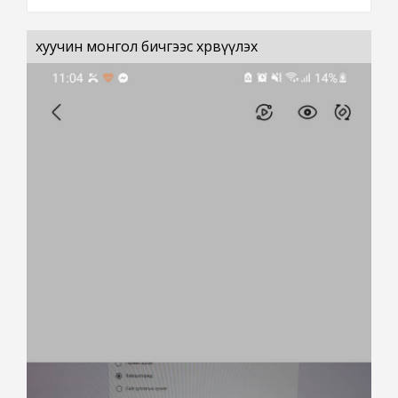
хуучин монгол бичгээс хөрвүүлэх