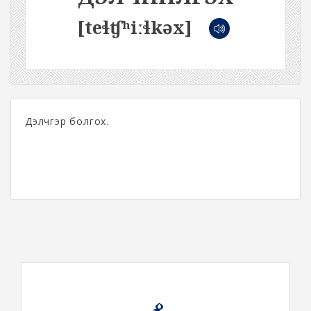
[teɬʧʰiːɬkəx]
Дэлчгэр болгох.