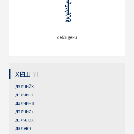
ᠳᠡᠯᠴᠶᠢᠯᠭᠡᠬᠦ
delčiilgekü
ХӨРШ
ҮГ
ДЭЛЧИЙХ
ДЭЛЧИН
I
ДЭЛЧИН
II
ДЭЛЧИС
:
ДЭЛЧЛЭХ
ДЭЛЭВЧ