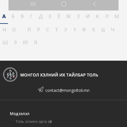
А
Б
В
Г
Д
Е
Ё
Ж
З
И
К
Л
М
Н
О
П
Р
С
Т
У
Ү
Ф
Х
Ц
Ч
Ш
Э
Ю
Я
contact@mongoltoli.mn
Мэдээлэл
Толь зохиох арга зүй