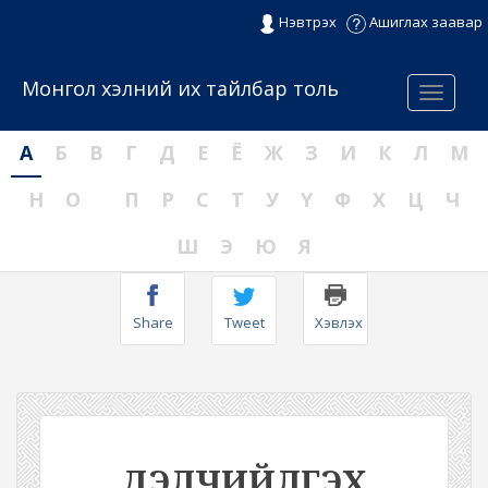
Нэвтрэх
Ашиглах заавар
Монгол хэлний их тайлбар толь
Menu
А
Б
В
Г
Д
Е
Ё
Ж
З
И
К
Л
М
Н
О
П
Р
С
Т
У
Ү
Ф
Х
Ц
Ч
Ш
Э
Ю
Я
Share
Tweet
Хэвлэх
ДЭЛЧИЙЛГЭХ