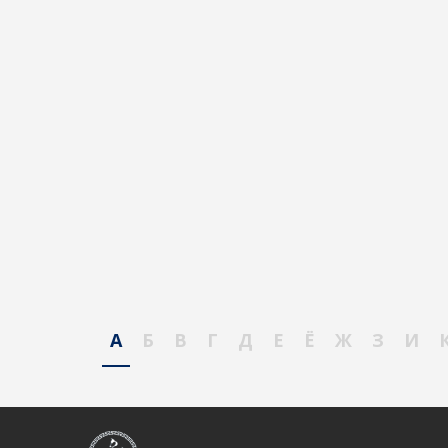
А
Б
В
Г
Д
Е
Ё
Ж
З
И