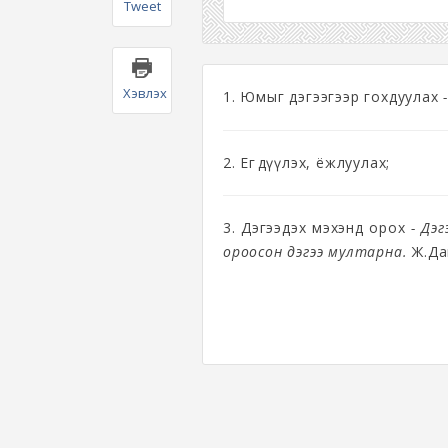
Tweet
Хэвлэх
1. Юмыг дэгээгээр гохдуулах
-
2. Егөөдүүлэх, ёжлуулах;
3. Дэгээдэх мэхэнд орох
- Дэ
ороосон дэгээ мултарна.
Ж.Да