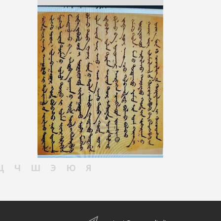
Ц
Ч
Ш
Э
Ю
Я