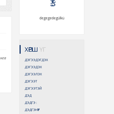
degegedegülkü
ХӨРШ
ҮГ
анга
ДЭГЭЭДЭГДЭХ
ДЭГЭЭДЭХ
ДЭГЭЭЛЭХ
ДЭГЭЭТ
ДЭГЭЭТЭЙ
ДЭД
ДЭДГЭ
:
ДЭДГЭНҮҮР