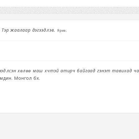
 Тэр жаалаар дэгээдүүлэв.
Яриа;
гээдүүлсэн хөлөө маш хүчтэй атирч байгаад гэнэт тавихад ч
мдин. Монгол бөх.