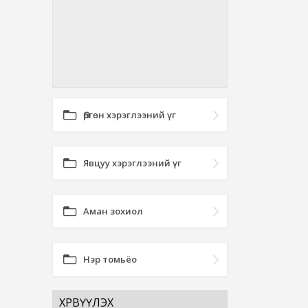
Өргөн хэрэглээний үг
Явцуу хэрэглээний үг
Аман зохиол
Нэр томьёо
ХӨРВҮҮЛЭХ