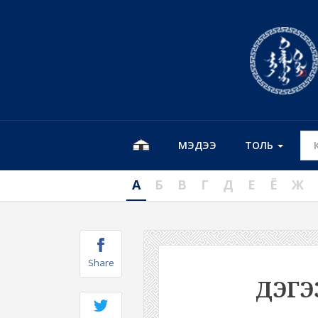
МЭДЭЭ
ТОЛЬ
А
Б
В
Г
Д
Е
Ё
Ж
Share
ДЭГЭ