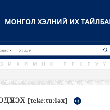
Toggle Dropdown
Кирил
З
И
К
Л
М
Н
О
П
Р
С
Т
У
Ү
ЭДҮҮЛЭХ
[tekeːtuːɬəx]