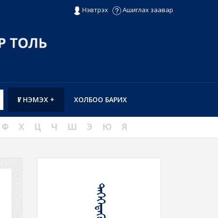
Нэвтрэх
Ашиглах заавар
ҮГ НЭМЭХ +
ХОЛБОО БАРИХ
Ф
Х
Ц
Ч
Ш
Э
Ю
Я
ᠳᠡᠭᠡᠭᠡᠳᠡᠭᠦᠯᠬᠦ