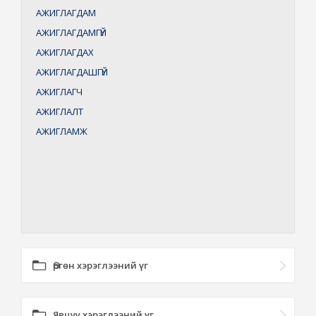
АЖИГЛАГДАМ
АЖИГЛАГДАМГҮЙ
АЖИГЛАГДАХ
АЖИГЛАГДАШГҮЙ
АЖИГЛАГЧ
АЖИГЛАЛТ
АЖИГЛАМЖ
Өргөн хэрэглээний үг
Явцуу хэрэглээний үг