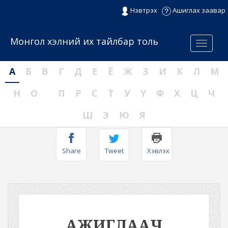
Нэвтрэх
Ашиглах заавар
Монгол хэлний их тайлбар толь
Menu
А
Б
В
Г
Д
Е
Ё
Ж
З
И
К
Л
М
Н
О
П
Р
С
Т
У
Ү
Ф
Х
Ц
Ч
Ш
Э
Ю
Я
Share
Tweet
Хэвлэх
АЖИГЛААЧ