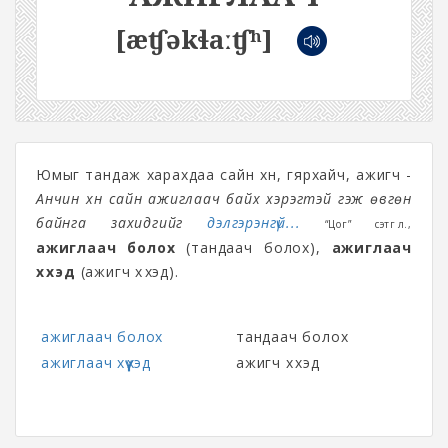
[æʧəkɬaːʧʰ]
Юмыг тандаж харахдаа сайн хүн, гярхайч, ажигч -
Анчин хүн сайн ажиглаач байх хэрэгтэй гэж өвгөн
байнга захидгийг
дэлгэрэнгүй...
“Цог” сэтгүүл.,
ажиглаач болох
(тандаач болох),
ажиглаач
хүүхэд
(ажигч хүүхэд).
ажиглаач болох
тандаач болох
ажиглаач хүүхэд
ажигч хүүхэд