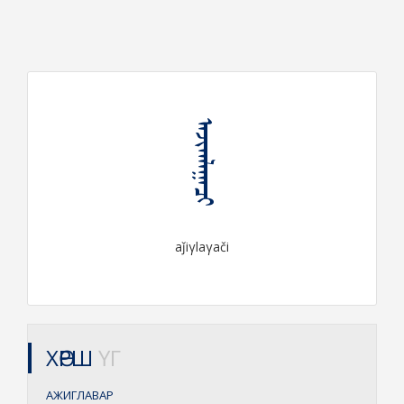
ᠠᠵᠢᠭᠯᠠᠭᠠᠴᠢ
aǰiγlaγači
ХӨРШ
ҮГ
АЖИГЛАВАР