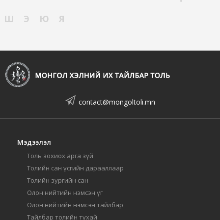
Ш
Э
Ю
Я
contact@mongoltoli.mn
Мэдээлэл
Толь зохиох арга зүй
Толийн сан үсгийн дарааллаар
Толийн зургийн сан
Олон нийтийн нэмсэн үг
Олон нийтийн нэмсэн тайлбар
Тайлбар толийн тухай