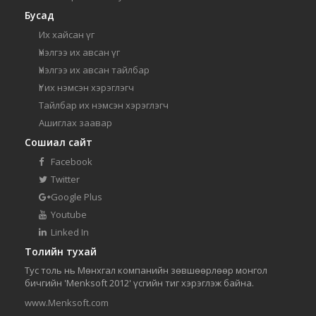
Бусад
Их хайсан үг
Үнэлгээ их авсан үг
Үнэлгээ их авсан тайлбар
Үг их нэмсэн хэрэглэгч
Тайлбар их нэмсэн хэрэглэгч
Ашиглах заавар
Сошиал сайт
Facebook
Twitter
Google Plus
Youtube
Linked In
Толийн тухай
Тус толь нь Мөнхгал компанийн зөвшөөрлөөр монгол
бичгийн 'Menksoft 2012' үсгийн тиг хэрэглэж байна.
www.Menksoft.com