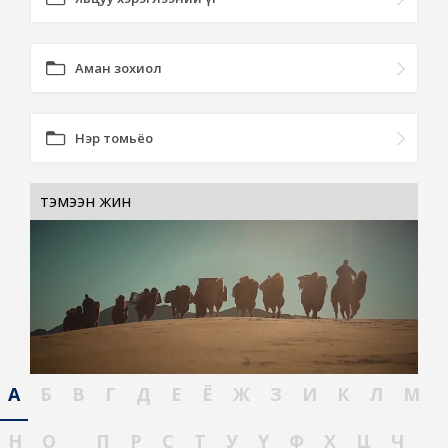
Аман зохиол
Нэр томьёо
тэмээн жин
А
Б
В
Г
Д
Е
Ё
Ж
З
И
К
Л
М
Н
О
П
Р
С
Т
У
Ү
Ф
Х
Ц
Ч