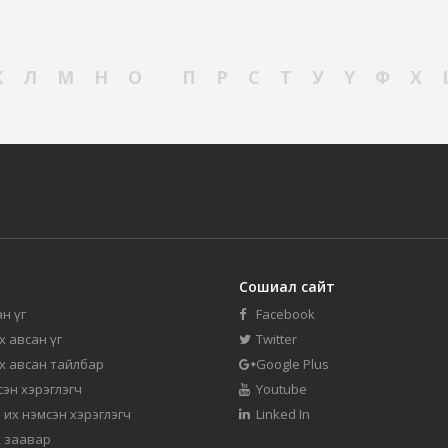
К
Л
М
Н
О
П
Р
С
Т
У
Ү
Ф
Х
Сошиал сайт
н үг
Facebook
их авсан үг
Twitter
их авсан тайлбар
Google Plus
мсэн хэрэглэгч
Youtube
 их нэмсэн хэрэглэгч
Linked In
 заавар