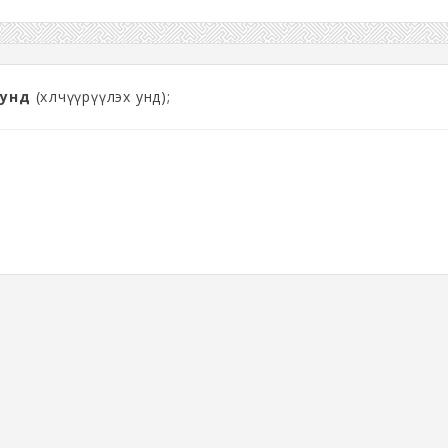
 унд
(хөлчүүрүүлэх унд);
.