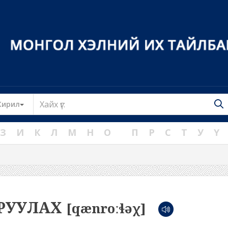
Toggle Dropdown
Кирил
З
И
К
Л
М
Н
О
П
Р
С
Т
У
Ү
РУУЛАХ
[qænroːɬəχ]