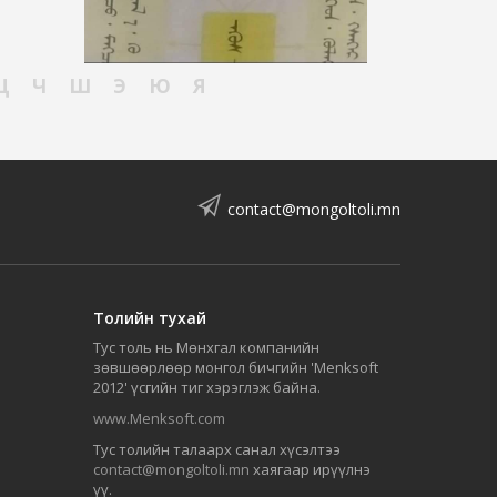
Ц
Ч
Ш
Э
Ю
Я
contact@mongoltoli.mn
Толийн тухай
Тус толь нь Мөнхгал компанийн
зөвшөөрлөөр монгол бичгийн 'Menksoft
2012' үсгийн тиг хэрэглэж байна.
www.Menksoft.com
Тус толийн талаарх санал хүсэлтээ
contact@mongoltoli.mn
хаягаар ирүүлнэ
үү.