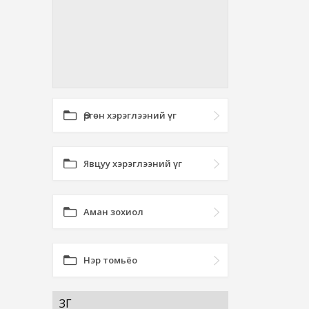
Өргөн хэрэглээний үг
Явцуу хэрэглээний үг
Аман зохиол
Нэр томьёо
ЗҮГ