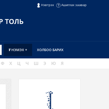
Нэвтрэх
Ашиглах заавар
ҮГ НЭМЭХ +
ХОЛБОО БАРИХ
Ф
Х
Ц
Ч
Ш
Э
Ю
Я
ᠭᠠᠨᠢᠷᠠᠭᠤᠯᠬᠤ