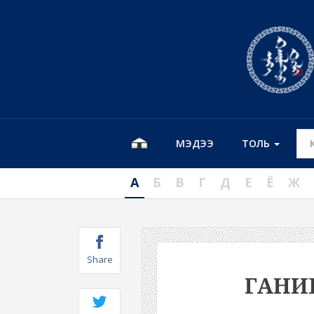
МЭДЭЭ
ТОЛЬ
А
Б
В
Г
Д
Е
Ё
Ж
Share
ГАНИ