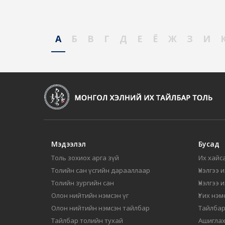
А
Б
В
Г
Д
Е
Ё
Ж
З
И
Мэдээлэл
Бусад
Толь зохиох арга зүй
Их хайса
Толийн сан үсгийн дарааллаар
Үнэлгээ 
Толийн зургийн сан
Үнэлгээ 
Олон нийтийн нэмсэн үг
Үг их нэ
Олон нийтийн нэмсэн тайлбар
Тайлбар
Тайлбар толийн тухай
Ашиглах