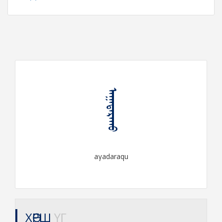
ᠠᠭᠠᠳᠠᠷᠠᠬᠤ
aγadaraqu
ХӨРШ
ҮГ