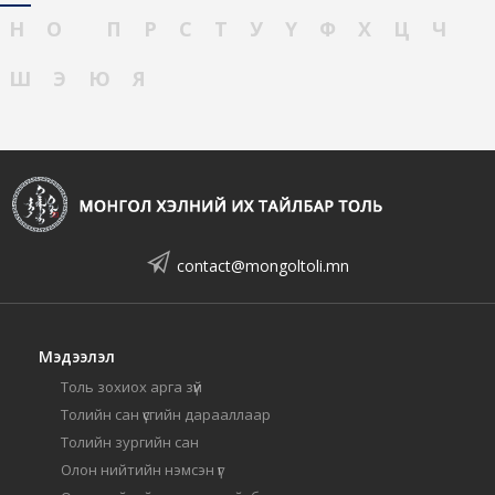
Н
О
П
Р
С
Т
У
Ү
Ф
Х
Ц
Ч
Ш
Э
Ю
Я
contact@mongoltoli.mn
Мэдээлэл
Толь зохиох арга зүй
Толийн сан үсгийн дарааллаар
Толийн зургийн сан
Олон нийтийн нэмсэн үг