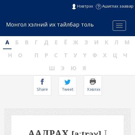
Нэвтрэх
Ашиглах заавар
Монгол хэлний их тайлбар толь
Menu
А
Б
В
Г
Д
Е
Ё
Ж
З
И
К
Л
М
Н
О
П
Р
С
Т
У
Ү
Ф
Х
Ц
Ч
Ш
Э
Ю
Я
Share
Tweet
Хэвлэх
ААДРАХ
I
[aːtrəχ]