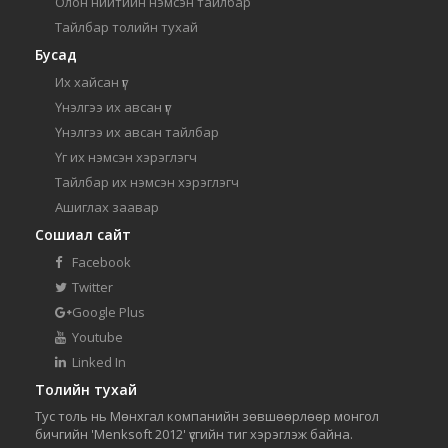
Олон нийтийн нэмсэн тайлбар
Тайлбар толийн тухай
Бусад
Их хайсан үг
Үнэлгээ их авсан үг
Үнэлгээ их авсан тайлбар
Үг их нэмсэн хэрэглэгч
Тайлбар их нэмсэн хэрэглэгч
Ашиглах заавар
Сошиал сайт
Facebook
Twitter
Google Plus
Youtube
Linked In
Толийн тухай
Тус толь нь Мөнхгал компанийн зөвшөөрлөөр монгол
бичгийн 'Menksoft 2012' үсгийн тиг хэрэглэж байна.