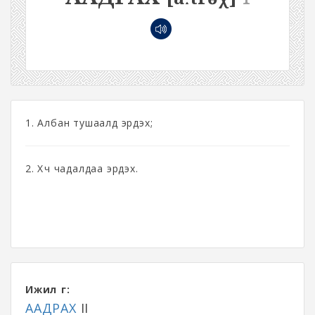
1. Албан тушаалд эрдэх;
2. Хүч чадалдаа эрдэх.
Ижил үг:
ААДРАХ
II