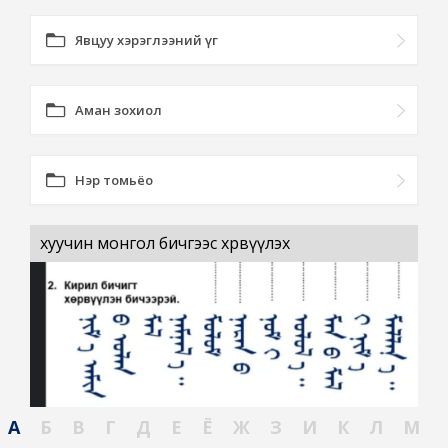
Явцуу хэрэглээний үг
Аман зохиол
Нэр томьёо
хуучин монгол бичгээс хөрвүүлэх
А
Б
В
Г
Д
Е
Ё
Ж
З
И
К
Л
М