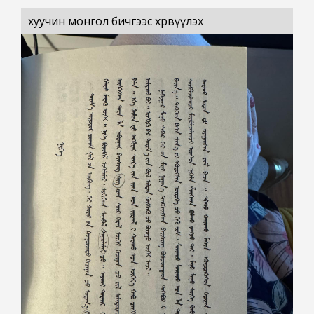
хуучин монгол бичгээс хөрвүүлэх