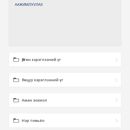
ААЖИМЛУУЛАХ
Өргөн хэрэглээний үг
Явцуу хэрэглээний үг
Аман зохиол
Нэр томьёо