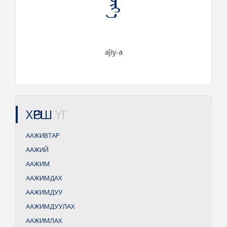
ᠠᠵᠢᠶ᠎ᠠ
aǰiy-a
ХӨРШ
ҮГ
ААЖИВТАР
ААЖИЙ
ААЖИМ
ААЖИМДАХ
ААЖИМДУУ
ААЖИМДУУЛАХ
ААЖИМЛАХ