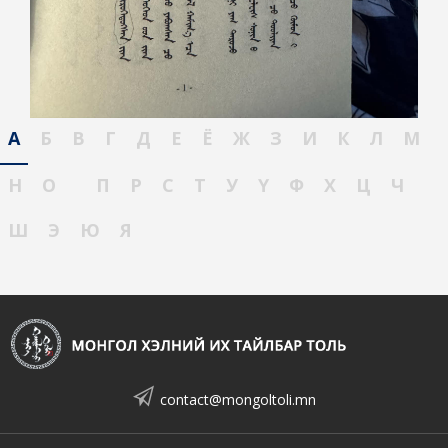
А
Б
В
Г
Д
Е
Ё
Ж
З
И
К
Л
М
Н
О
П
Р
С
Т
У
Ү
Ф
Х
Ц
Ч
Ш
Э
Ю
Я
contact@mongoltoli.mn