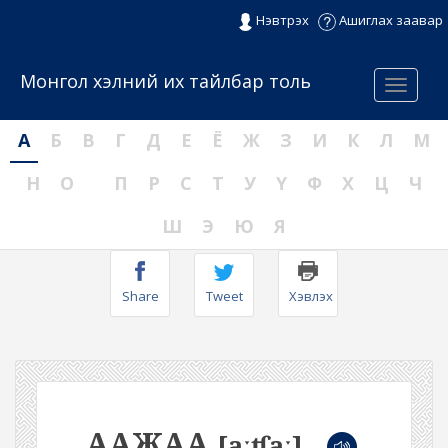
Нэвтрэх
Ашиглах заавар
Монгол хэлний их тайлбар толь
Menu
А
Б
В
Г
Д
Е
Ё
Ж
З
И
К
Л
М
Н
О
П
Р
С
Т
У
Ү
Ф
Х
Ц
Ч
Ш
Э
Ю
Я
Share
Tweet
Хэвлэх
ААЖАА
[aːʧaː]