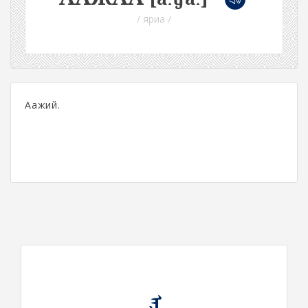
/ яриа /
Аажий.