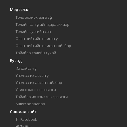
Мэдээлэл
Толь зохиох арга зүй
Толийн сан үсгийн дарааллаар
Толийн зургийн сан
Олон нийтийн нэмсэн үг
Олон нийтийн нэмсэн тайлбар
Тайлбар толийн тухай
Бусад
Их хайсан үг
Үнэлгээ их авсан үг
Үнэлгээ их авсан тайлбар
Үг их нэмсэн хэрэглэгч
Тайлбар их нэмсэн хэрэглэгч
Ашиглах заавар
Сошиал сайт
Facebook
Twitter