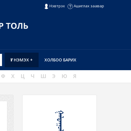
Нэвтрэх
Ашиглах заавар
ҮГ НЭМЭХ +
ХОЛБОО БАРИХ
Ф
Х
Ц
Ч
Ш
Э
Ю
Я
ᠭᠠᠯᠳᠠᠭᠤᠯᠬᠤ