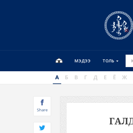
МЭДЭЭ
ТОЛЬ
А
Б
В
Г
Д
Е
Ё
Ж
Share
ГАЛ