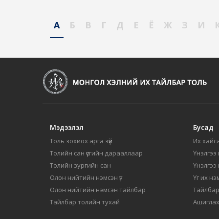
А
Б
В
Г
Д
Е
Ё
Ж
З
И
Мэдээлэл
Бусад
Толь зохиох арга зүй
Их хайса
Толийн сан үсгийн дарааллаар
Үнэлгээ 
Толийн зургийн сан
Үнэлгээ
Олон нийтийн нэмсэн үг
Үг их нэ
Олон нийтийн нэмсэн тайлбар
Тайлбар
Тайлбар толийн тухай
Ашиглах