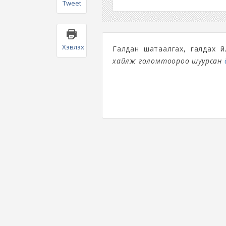
Tweet
Хэвлэх
Галдан шатаалгах, галдах ү
хайлж голомтоороо шуурсан