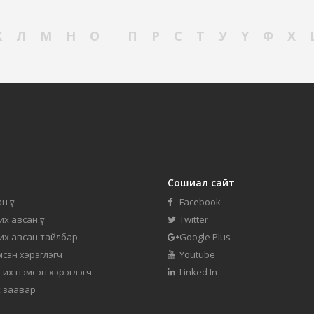
К
Л
М
Н
О
П
Р
С
Т
У
Ү
Ф
Х
Сошиал сайт
н үг
Facebook
их авсан үг
Twitter
 их авсан тайлбар
Google Plus
мсэн хэрэглэгч
Youtube
 их нэмсэн хэрэглэгч
Linked In
 заавар