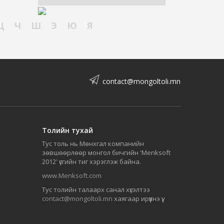
Ц
Ч
Ш
Э
Ю
Я
contact@mongoltoli.mn
Толийн тухай
Тус толь нь Мөнхгал компанийн
зөвшөөрлөөр монгол бичгийн 'Menksoft
2012' үсгийн тиг хэрэглэж байна.
www.Menksoft.com
Тус толийн талаарх санал хүсэлтээ
contact@mongoltoli.mn
хаягаар ирүүлнэ үү.