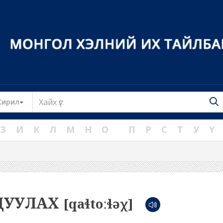
Toggle Dropdown
Кирил
З
И
К
Л
М
Н
О
П
Р
С
Т
У
Ү
ДУУЛАХ
[qaɬtoːɬəχ]