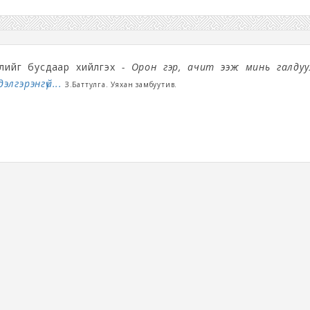
йлийг бусдаар хийлгэх
- Орон гэр, ачит ээж минь галдуу
дэлгэрэнгүй...
З.Баттулга. Уяхан замбуутив.