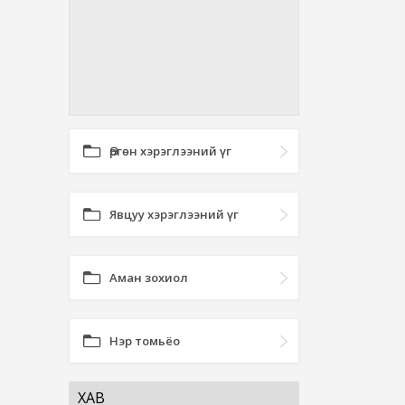
Өргөн хэрэглээний үг
Явцуу хэрэглээний үг
Аман зохиол
Нэр томьёо
ХАВ