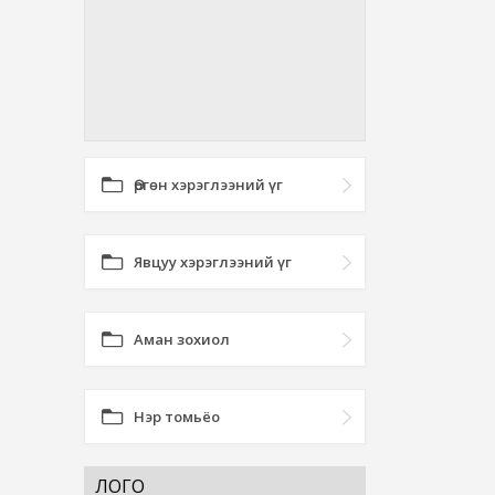
Өргөн хэрэглээний үг
Явцуу хэрэглээний үг
Аман зохиол
Нэр томьёо
ЛОГО