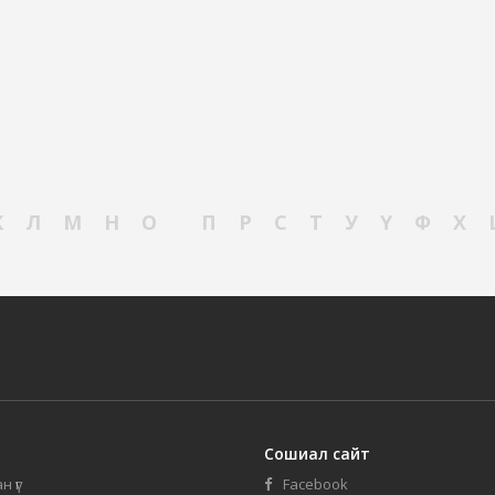
К
Л
М
Н
О
П
Р
С
Т
У
Ү
Ф
Х
Сошиал сайт
н үг
Facebook