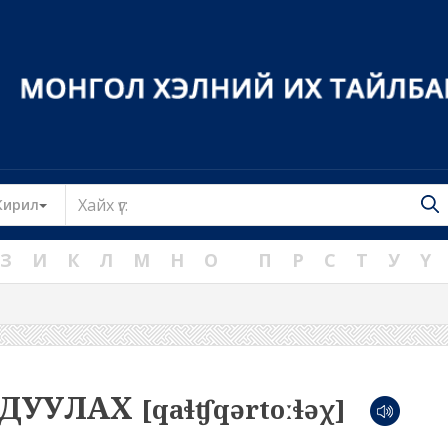
Toggle Dropdown
Кирил
З
И
К
Л
М
Н
О
П
Р
С
Т
У
Ү
РДУУЛАХ
[qaɬʧqərtoːɬəχ]