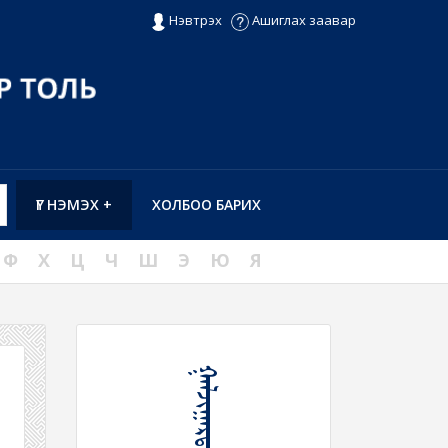
Нэвтрэх
Ашиглах заавар
ҮГ НЭМЭХ +
ХОЛБОО БАРИХ
Ф
Х
Ц
Ч
Ш
Э
Ю
Я
ᠭᠠᠯᠵᠢᠭᠠᠷᠳᠠᠭᠤᠯᠬᠤ