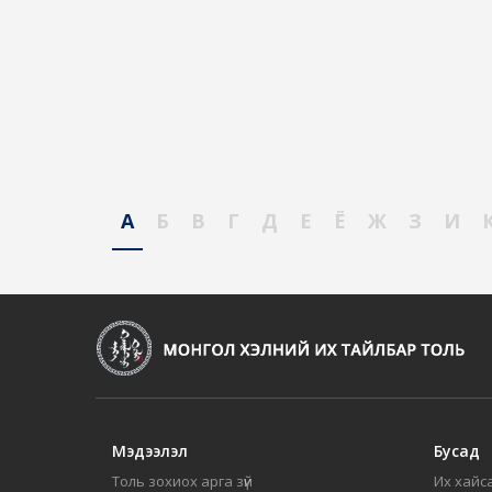
А
Б
В
Г
Д
Е
Ё
Ж
З
И
Мэдээлэл
Бусад
Толь зохиох арга зүй
Их хайса