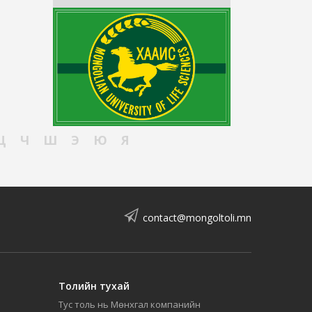
Ц
Ч
Ш
Э
Ю
Я
contact@mongoltoli.mn
Толийн тухай
Тус толь нь Мөнхгал компанийн