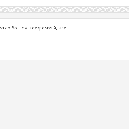
жгар болгож тохиромжгүйдүүлэх.