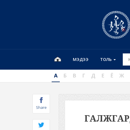
МЭДЭЭ
ТОЛЬ
А
Б
В
Г
Д
Е
Ё
Ж
Share
ГАЛЖГА