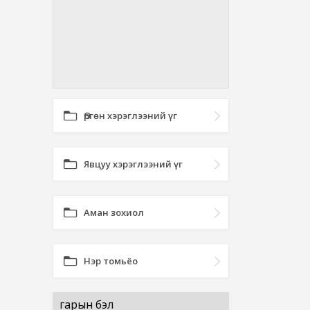
Өргөн хэрэглээний үг
Явцуу хэрэглээний үг
Аман зохиол
Нэр томьёо
гарын бэл