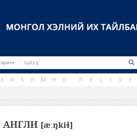
Toggle Dropdown
Кирил
З
И
К
Л
М
Н
О
П
Р
С
Т
У
Ү
АНГЛИ
[æːŋkiɬ]