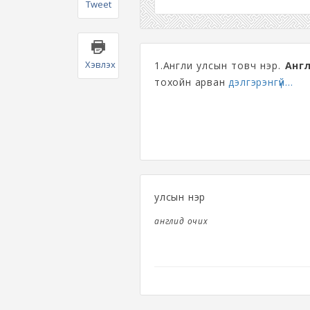
Tweet
Хэвлэх
1.Англи улсын товч нэр.
Анг
тохойн арван
дэлгэрэнгүй...
улсын нэр
англид очих