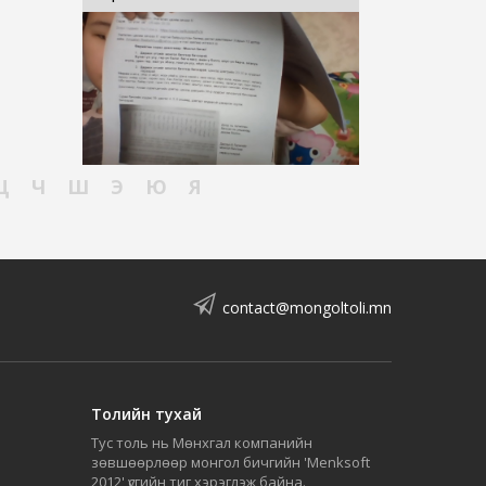
Ц
Ч
Ш
Э
Ю
Я
contact@mongoltoli.mn
Толийн тухай
Тус толь нь Мөнхгал компанийн
зөвшөөрлөөр монгол бичгийн 'Menksoft
2012' үсгийн тиг хэрэглэж байна.