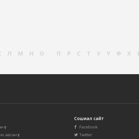
К
Л
М
Н
О
П
Р
С
Т
У
Ү
Ф
Х
Сошиал сайт
н үг
Facebook
их авсан үг
Twitter