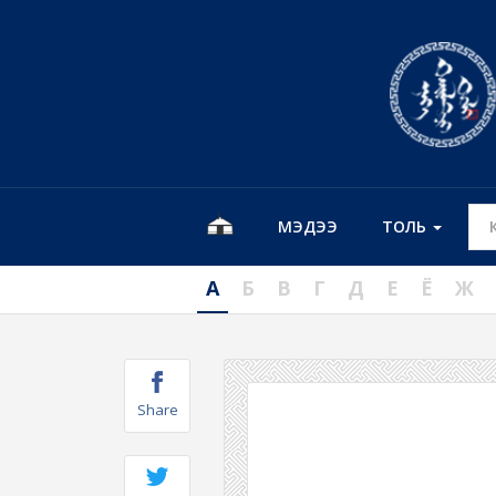
МЭДЭЭ
ТОЛЬ
А
Б
В
Г
Д
Е
Ё
Ж
Share