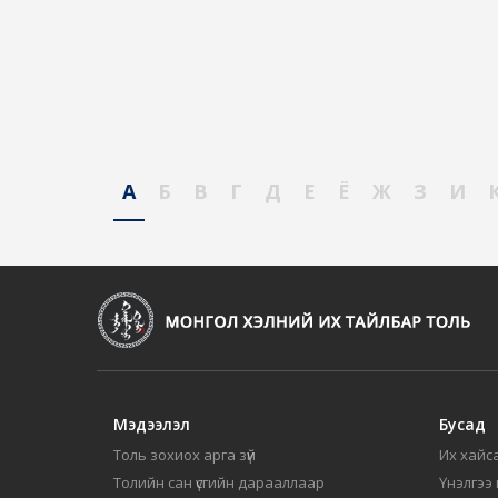
А
Б
В
Г
Д
Е
Ё
Ж
З
И
Мэдээлэл
Бусад
Толь зохиох арга зүй
Их хайса
Толийн сан үсгийн дарааллаар
Үнэлгээ 