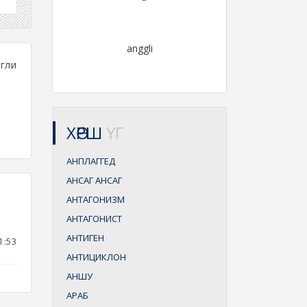
anggli
нгли
ХӨРШ
ҮГ
АНПЛАГГЕД
АНСАГ АНСАГ
АНТАГОНИЗМ
АНТАГОНИСТ
АНТИГЕН
1:53
АНТИЦИКЛОН
АНШУ
АРАБ