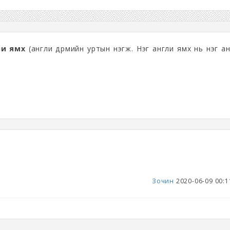
ли ямх
(англи дүрмийн уртын нэгж. Нэг англи ямх нь нэг а
Зочин
2020-06-09 00:1