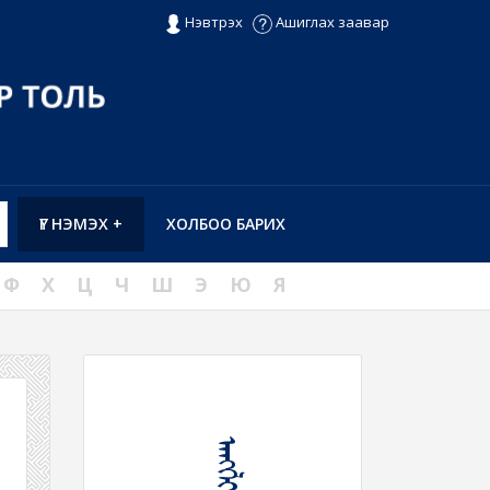
Нэвтрэх
Ашиглах заавар
ҮГ НЭМЭХ +
ХОЛБОО БАРИХ
Ф
Х
Ц
Ч
Ш
Э
Ю
Я
ᠠᠩᠭ᠍ᠯᠢ