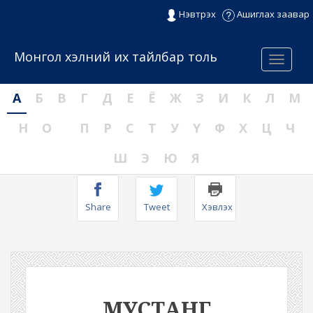
Нэвтрэх
Ашиглах заавар
Монгол хэлний их тайлбар толь
Menu
А
Б
В
Г
Д
Е
Ё
Ж
З
И
К
Л
М
Н
О
П
Р
С
Т
У
Ү
Ф
Х
Ц
Ч
Ш
Э
Ю
Я
Share
Tweet
Хэвлэх
МУСТАНГ