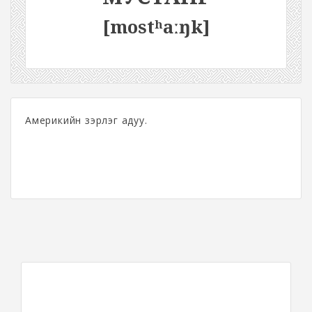
[mostʰaːŋk]
Америкийн зэрлэг адуу.