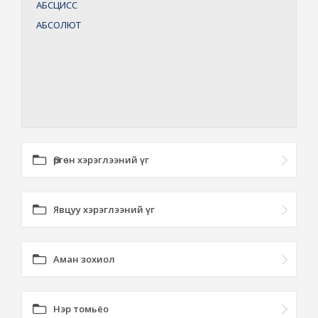
АБСЦИСС
АБСОЛЮТ
Өргөн хэрэглээний үг
Явцуу хэрэглээний үг
Аман зохиол
Нэр томьёо