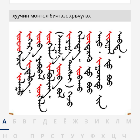
хуучин монгол бичгээс хөрвүүлэх
А
Б
В
Г
Д
Е
Ё
Ж
З
И
К
Л
М
Н
О
П
Р
С
Т
У
Ү
Ф
Х
Ц
Ч