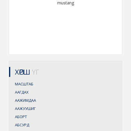
mustang
ХӨРШ
ҮГ
МАСШТАБ
ААГДАХ
ААЖИМДАА
ААЖУУШИГ
АБОРТ
АБСУРД