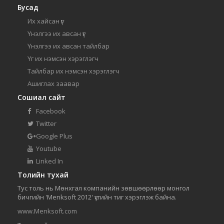
Бусад
Их хайсан үг
Үнэлгээ их авсан үг
Үнэлгээ их авсан тайлбар
Үг их нэмсэн хэрэглэгч
Тайлбар их нэмсэн хэрэглэгч
Ашиглах заавар
Сошиал сайт
Facebook
Twitter
Google Plus
Youtube
Linked In
Толийн тухай
Тус толь нь Мөнхгал компанийн зөвшөөрлөөр монгол
бичгийн 'Menksoft 2012' үсгийн тиг хэрэглэж байна.
www.Menksoft.com