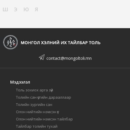
Ш
Э
Ю
Я
contact@mongoltoli.mn
Мэдээлэл
Толь зохиох арга зүй
Толийн сан үсгийн дарааллаар
Толийн зургийн сан
Олон нийтийн нэмсэн үг
Олон нийтийн нэмсэн тайлбар
Тайлбар толийн тухай