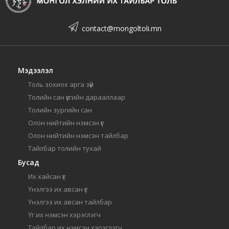
contact@mongoltoli.mn
Мэдээлэл
Толь зохиох арга зүй
Толийн сан үсгийн дарааллаар
Толийн зургийн сан
Олон нийтийн нэмсэн үг
Олон нийтийн нэмсэн тайлбар
Тайлбар толийн тухай
Бусад
Их хайсан үг
Үнэлгээ их авсан үг
Үнэлгээ их авсан тайлбар
Үг их нэмсэн хэрэглэгч
Тайлбар их нэмсэн хэрэглэгч