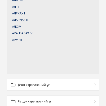
АЯАР
IV
АЯГ
II
АЯРХАХ
I
АЯАРЛАХ
III
АЯС
IV
АРАНГАЛАХ
IV
АРУР
II
Өргөн хэрэглээний үг
Явцуу хэрэглээний үг