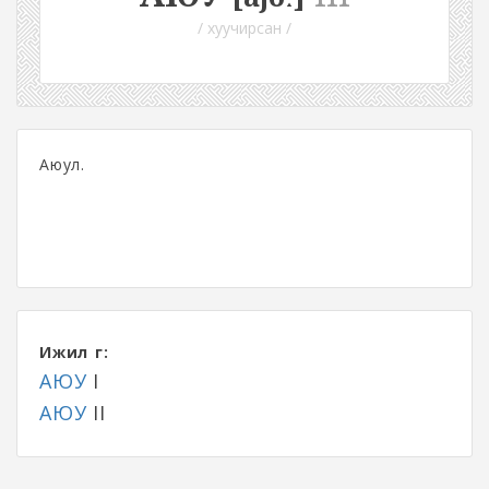
/ хуучирсан /
Аюул.
Ижил үг:
АЮУ
I
АЮУ
II