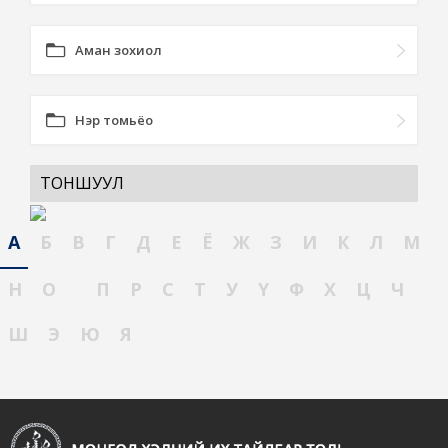
Аман зохиол
Нэр томьёо
ТОНШУУЛ
А
Б
В
Г
Д
Е
Ё
Ж
З
И
К
Л
М
Н
О
П
Р
С
Т
У
Ү
Ф
Х
Ц
Ч
Ш
Э
Ю
Я