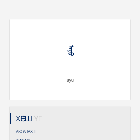
ᠠᠶᠤ
ayu
ХӨРШ
ҮГ
АЮУЛАХ
III