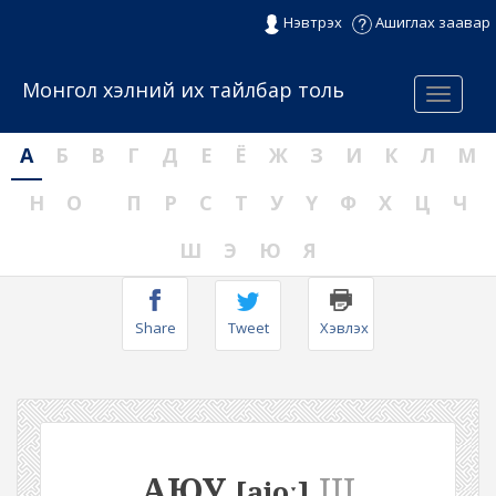
Нэвтрэх
Ашиглах заавар
Монгол хэлний их тайлбар толь
Menu
А
Б
В
Г
Д
Е
Ё
Ж
З
И
К
Л
М
Н
О
П
Р
С
Т
У
Ү
Ф
Х
Ц
Ч
Ш
Э
Ю
Я
Share
Tweet
Хэвлэх
АЮУ
III
[ajoː]