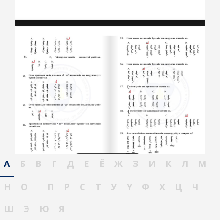
А
Б
В
Г
Д
Е
Ё
Ж
З
И
К
Л
М
Н
О
П
Р
С
Т
У
Ү
Ф
Х
Ц
Ч
Ш
Э
Ю
Я