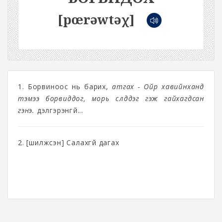
[pœrəwtəχ]
1. Борвиноос нь барих,
атгах - Ойр хавийнханд
тэмээ борвиддог, морь сүүлддэг гэж гайхагдсан
гэнэ.
дэлгэрэнгүй...
2. [шилжсэн] Салахгүй дагах