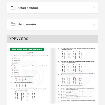
Аман зохиол
Нэр томьёо
ХӨРВҮҮЛЭХ