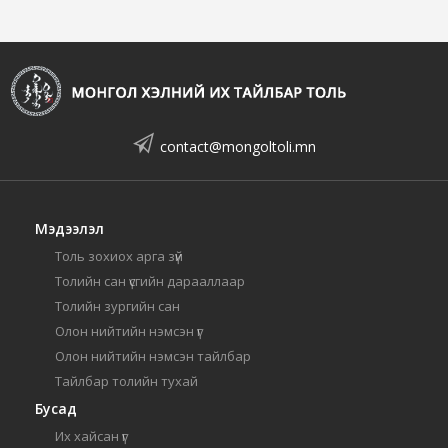
contact@mongoltoli.mn
Мэдээлэл
Толь зохиох арга зүй
Толийн сан үсгийн дарааллаар
Толийн зургийн сан
Олон нийтийн нэмсэн үг
Олон нийтийн нэмсэн тайлбар
Тайлбар толийн тухай
Бусад
Их хайсан үг