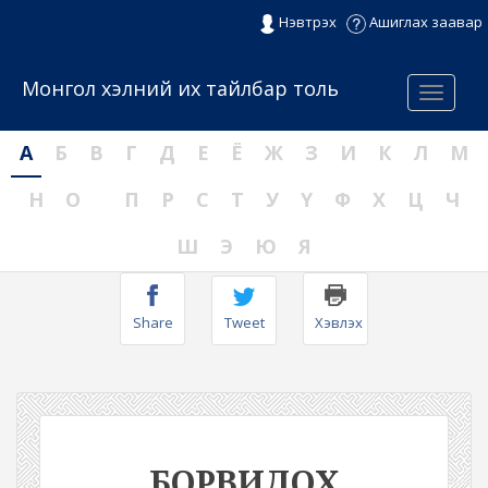
Нэвтрэх
Ашиглах заавар
Монгол хэлний их тайлбар толь
Menu
А
Б
В
Г
Д
Е
Ё
Ж
З
И
К
Л
М
Н
О
П
Р
С
Т
У
Ү
Ф
Х
Ц
Ч
Ш
Э
Ю
Я
Share
Tweet
Хэвлэх
БОРВИДОХ