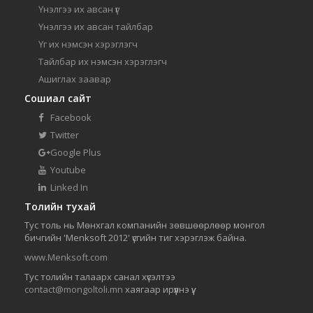
Үнэлгээ их авсан үг
Үнэлгээ их авсан тайлбар
Үг их нэмсэн хэрэглэгч
Тайлбар их нэмсэн хэрэглэгч
Ашиглах заавар
Сошиал сайт
Facebook
Twitter
Google Plus
Youtube
Linked In
Толийн тухай
Тус толь нь Мөнхгал компанийн зөвшөөрлөөр монгол
бичгийн 'Menksoft 2012' үсгийн тиг хэрэглэж байна.
www.Menksoft.com
Тус толийн талаарх санал хүсэлтээ
contact@mongoltoli.mn
хаягаар ирүүлнэ үү.