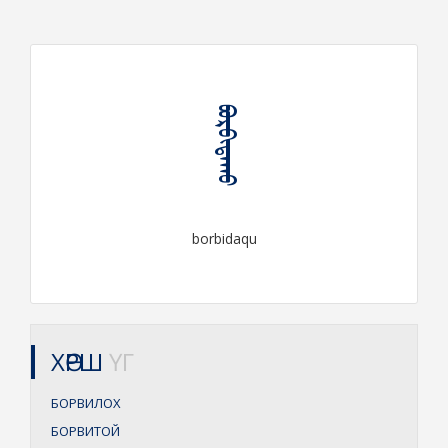
ᠪᠣᠷᠪᠢᠳᠠᠬᠤ
borbidaqu
ХӨРШ
ҮГ
БОРВИЛОХ
БОРВИТОЙ