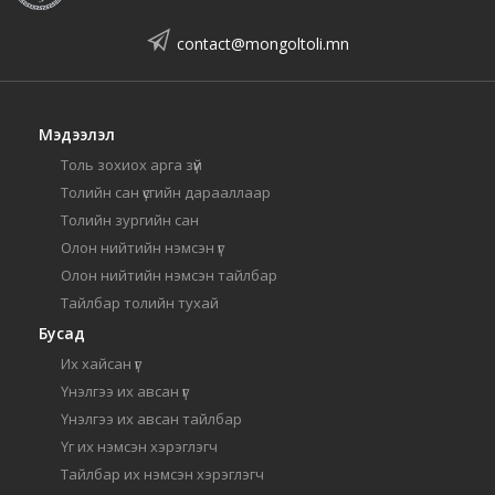
contact@mongoltoli.mn
Мэдээлэл
Толь зохиох арга зүй
Толийн сан үсгийн дарааллаар
Толийн зургийн сан
Олон нийтийн нэмсэн үг
Олон нийтийн нэмсэн тайлбар
Тайлбар толийн тухай
Бусад
Их хайсан үг
Үнэлгээ их авсан үг
Үнэлгээ их авсан тайлбар
Үг их нэмсэн хэрэглэгч
Тайлбар их нэмсэн хэрэглэгч