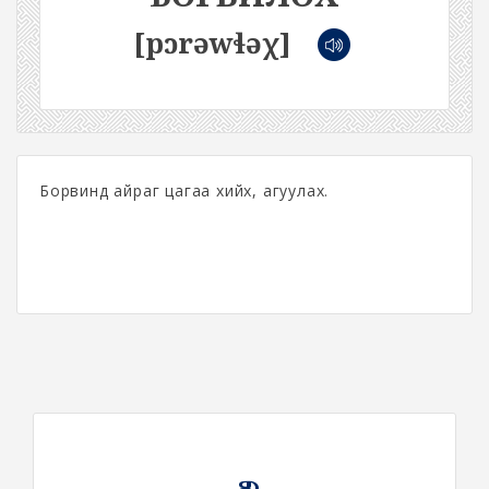
[pɔrəwɬəχ]
Борвинд айраг цагаа хийх, агуулах.