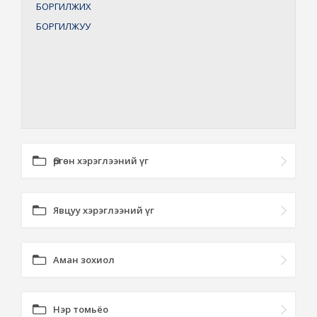
БОРГИЛЖИХ
БОРГИЛЖУУ
Өргөн хэрэглээний үг
Явцуу хэрэглээний үг
Аман зохиол
Нэр томьёо