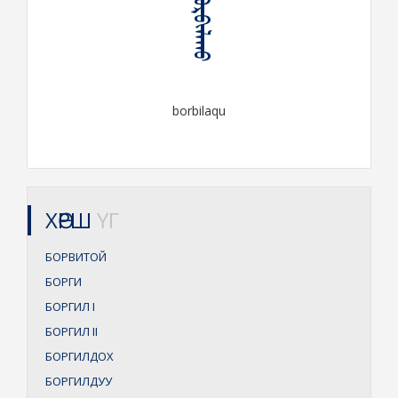
ᠪᠣᠷᠪᠢᠯᠠᠬᠤ
borbilaqu
ХӨРШ
ҮГ
БОРВИТОЙ
БОРГИ
БОРГИЛ
I
БОРГИЛ
II
БОРГИЛДОХ
БОРГИЛДУУ