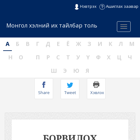
Нэвтрэх
Ашиглах заавар
Монгол хэлний их тайлбар толь
Menu
А
Б
В
Г
Д
Е
Ё
Ж
З
И
К
Л
М
Н
О
П
Р
С
Т
У
Ү
Ф
Х
Ц
Ч
Ш
Э
Ю
Я
Share
Tweet
Хэвлэх
БОРВИЛОХ