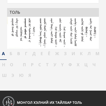
ТОЛЬ
А
Б
В
Г
Д
Е
Ё
Ж
З
И
К
Л
М
Н
О
П
Р
С
Т
У
Ү
Ф
Х
Ц
Ч
Ш
Э
Ю
Я