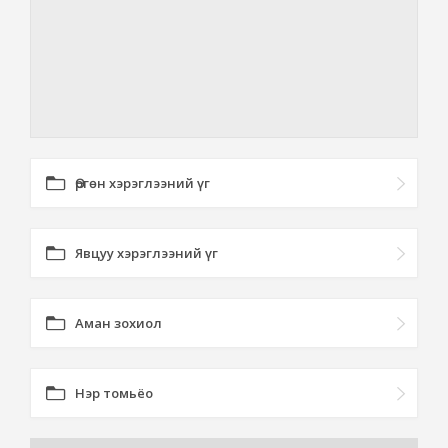
Өргөн хэрэглээний үг
Явцуу хэрэглээний үг
Аман зохиол
Нэр томьёо