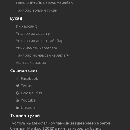
Олон нийтийн нэмсэн тайлбар
Тайлбар толийн тухай
Бусад
Их хайсан үг
Үнэлгээ их авсан үг
Үнэлгээ их авсан тайлбар
Үг их нэмсэн хэрэглэгч
Тайлбар их нэмсэн хэрэглэгч
Ашиглах заавар
Сошиал сайт
Facebook
Twitter
Google Plus
Youtube
Linked In
Толийн тухай
Тус толь нь Мөнхгал компанийн зөвшөөрлөөр монгол
бичгийн 'Menksoft 2012' үсгийн тиг хэрэглэж байна.