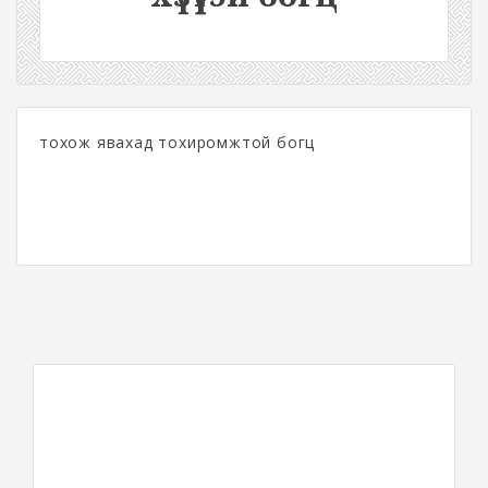
тохож явахад тохиромжтой богц