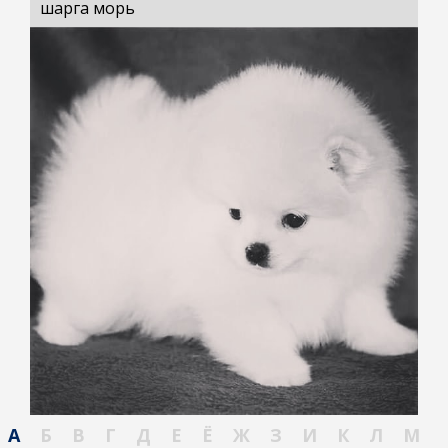
шарга морь
А
Б
В
Г
Д
Е
Ё
Ж
З
И
К
Л
М