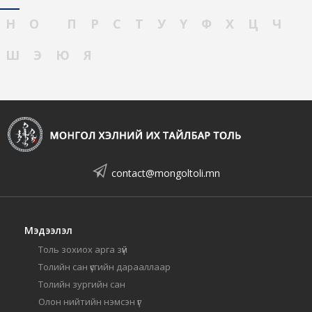
Н
О
П
Р
С
Т
У
Ү
Ф
Х
Ц
Ч
Ш
Э
Ю
Я
contact@mongoltoli.mn
Мэдээлэл
Толь зохиох арга зүй
Толийн сан үсгийн дарааллаар
Толийн зургийн сан
Олон нийтийн нэмсэн үг