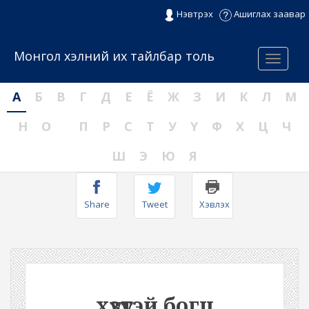
Нэвтрэх
Ашиглах заавар
Монгол хэлний их тайлбар толь
Menu
А
Б
В
Г
Д
Е
Ё
Ж
З
И
К
Л
М
Н
О
П
Р
С
Т
У
Ү
Ф
Х
Ц
Ч
Ш
Э
Ю
Я
Share
Tweet
Хэвлэх
хүзүүтэй богц