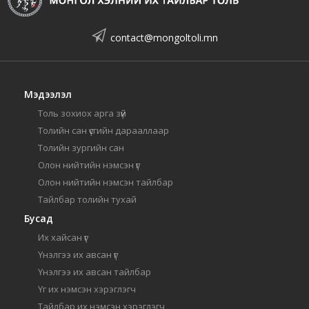
contact@mongoltoli.mn
Мэдээлэл
Толь зохиох арга зүй
Толийн сан үсгийн дарааллаар
Толийн зургийн сан
Олон нийтийн нэмсэн үг
Олон нийтийн нэмсэн тайлбар
Тайлбар толийн тухай
Бусад
Их хайсан үг
Үнэлгээ их авсан үг
Үнэлгээ их авсан тайлбар
Үг их нэмсэн хэрэглэгч
Тайлбар их нэмсэн хэрэглэгч