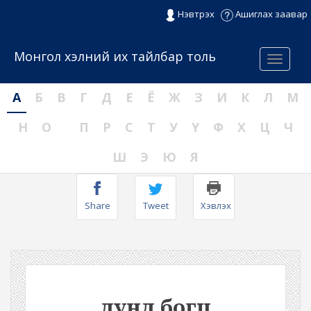
Нэвтрэх
Ашиглах заавар
Монгол хэлний их тайлбар толь
Menu
А
Б
В
Г
Д
Е
Ё
Ж
З
И
К
Л
М
Н
О
П
Р
С
Т
У
Ү
Ф
Х
Ц
Ч
Ш
Э
Ю
Я
Share
Tweet
Хэвлэх
дунд богц