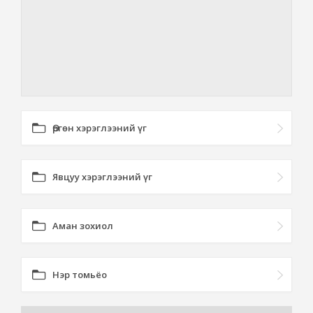
Өргөн хэрэглээний үг
Явцуу хэрэглээний үг
Аман зохиол
Нэр томьёо