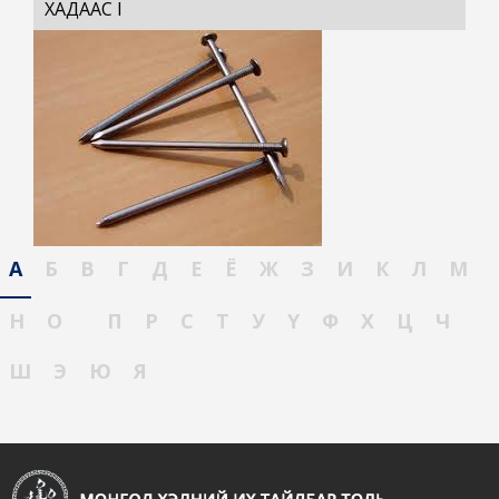
ХАДААС I
А
Б
В
Г
Д
Е
Ё
Ж
З
И
К
Л
М
Н
О
П
Р
С
Т
У
Ү
Ф
Х
Ц
Ч
Ш
Э
Ю
Я