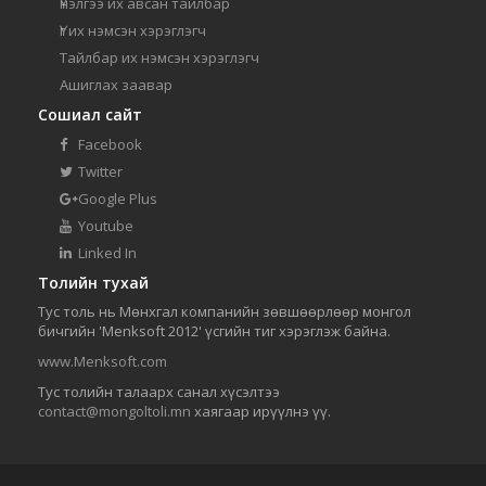
Үнэлгээ их авсан тайлбар
Үг их нэмсэн хэрэглэгч
Тайлбар их нэмсэн хэрэглэгч
Ашиглах заавар
Сошиал сайт
Facebook
Twitter
Google Plus
Youtube
Linked In
Толийн тухай
Тус толь нь Мөнхгал компанийн зөвшөөрлөөр монгол
бичгийн 'Menksoft 2012' үсгийн тиг хэрэглэж байна.
www.Menksoft.com
Тус толийн талаарх санал хүсэлтээ
contact@mongoltoli.mn
хаягаар ирүүлнэ үү.