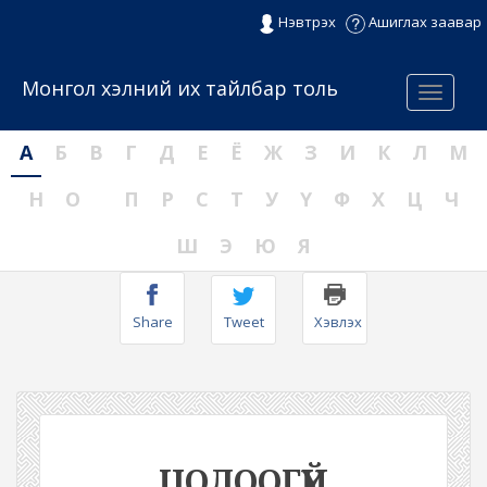
Нэвтрэх
Ашиглах заавар
Монгол хэлний их тайлбар толь
Menu
А
Б
В
Г
Д
Е
Ё
Ж
З
И
К
Л
М
Н
О
П
Р
С
Т
У
Ү
Ф
Х
Ц
Ч
Ш
Э
Ю
Я
Share
Tweet
Хэвлэх
ЦОЛООГҮЙ