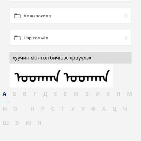
Аман зохиол
Нэр томьёо
хуучин монгол бичгээс хөрвүүлэх
А
Б
В
Г
Д
Е
Ё
Ж
З
И
К
Л
М
Н
О
П
Р
С
Т
У
Ү
Ф
Х
Ц
Ч
Ш
Э
Ю
Я