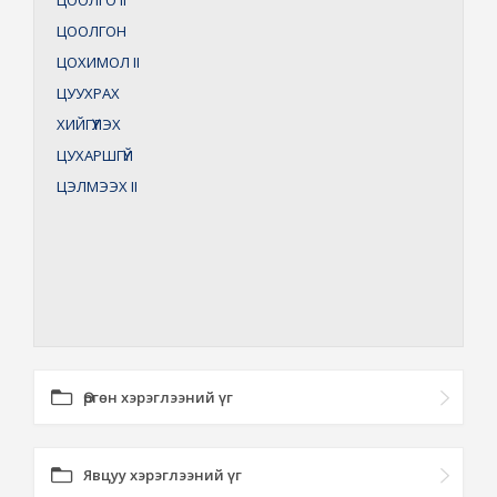
ЦООЛГО
II
ЦООЛГОН
ЦОХИМОЛ
II
ЦУУХРАХ
ХИЙГҮҮЛЭХ
ЦУХАРШГҮЙ
ЦЭЛМЭЭХ
II
Өргөн хэрэглээний үг
Явцуу хэрэглээний үг