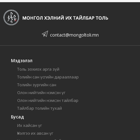
contact@mongoltoli.mn
Мэдээлэл
Толь зохиох арга зүй
Толийн сан үсгийн дарааллаар
Толийн зургийн сан
Олон нийтийн нэмсэн үг
Олон нийтийн нэмсэн тайлбар
Тайлбар толийн тухай
Бусад
Их хайсан үг
Үнэлгээ их авсан үг