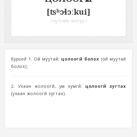
[ʦʰɔɬɔːkui]
/ нутгийн аялгуу /
буриад
1. Ой муутай:
цолоогүй болох
(ой муутай
болох);
2. Ухаан жолоогүй, ум хумгүй:
цолоогүй зугтах
(ухаан жолоогүй зугтах).