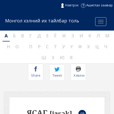
Нэвтрэх
Ашиглах заавар
Монгол хэлний их тайлбар толь
Menu
А
Б
В
Г
Д
Е
Ё
Ж
З
И
К
Л
М
Н
О
П
Р
С
Т
У
Ү
Ф
Х
Ц
Ч
Ш
Э
Ю
Я
Share
Tweet
Хэвлэх
ЯСАГ
[jasək]