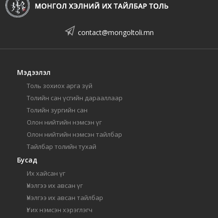
contact@mongoltoli.mn
Мэдээлэл
Толь зохиох арга зүй
Толийн сан үсгийн дарааллаар
Толийн зургийн сан
Олон нийтийн нэмсэн үг
Олон нийтийн нэмсэн тайлбар
Тайлбар толийн тухай
Бусад
Их хайсан үг
Үнэлгээ их авсан үг
Үнэлгээ их авсан тайлбар
Үг их нэмсэн хэрэглэгч