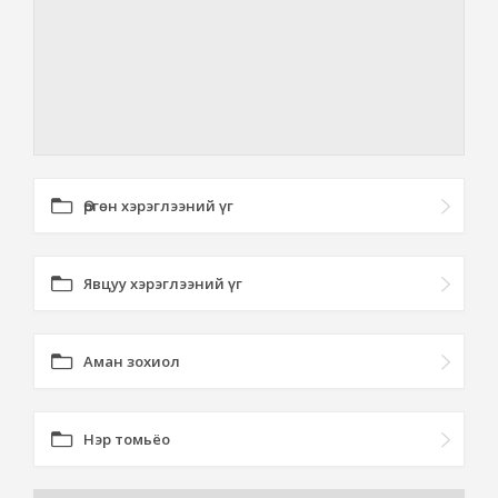
Өргөн хэрэглээний үг
Явцуу хэрэглээний үг
Аман зохиол
Нэр томьёо