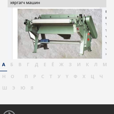
хяргагч машин
А
Б
В
Г
Д
Е
Ё
Ж
З
И
К
Л
М
Н
О
П
Р
С
Т
У
Ү
Ф
Х
Ц
Ч
Ш
Э
Ю
Я