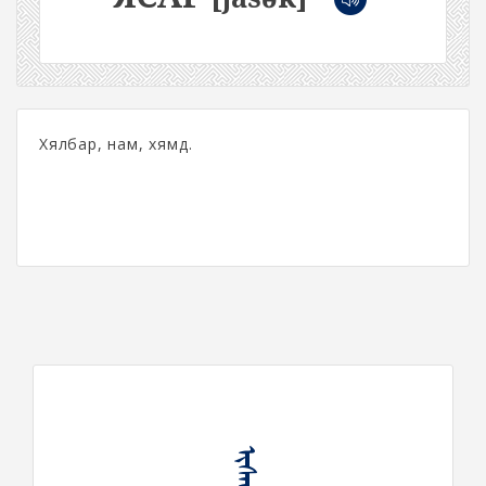
Хялбар, нам, хямд.
ᠢᠰᠠᠭ