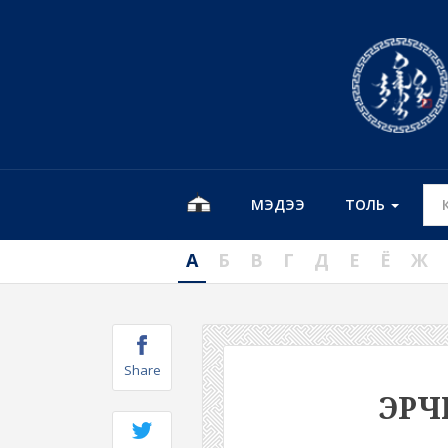
МЭДЭЭ
ТОЛЬ
А
Б
В
Г
Д
Е
Ё
Ж
Share
ЭРЧ