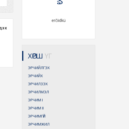
erčiidkü
дэх
ХӨРШ
ҮГ
ЭРЧИЙЛГЭХ
ЭРЧИЙХ
ЭРЧИЛЗЭХ
ЭРЧИЛМЭЛ
ЭРЧИМ
I
ЭРЧИМ
II
ЭРЧИМГҮЙ
ЭРЧИМЖИЛ