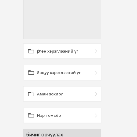
Өргөн хэрэглээний үг
Явцуу хэрэглээний үг
Аман зохиол
Нэр томьёо
бичиг орчуулах