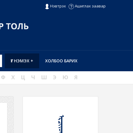
Нэвтрэх
Ашиглах заавар
ҮГ НЭМЭХ +
ХОЛБОО БАРИХ
Ф
Х
Ц
Ч
Ш
Э
Ю
Я
ᠡᠷᠴᠶᠢᠳᠬᠦ