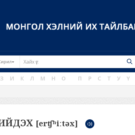
Toggle Dropdown
Кирил
З
И
К
Л
М
Н
О
П
Р
С
Т
У
Ү
ИЙДЭХ
[erʧʰiːtəx]