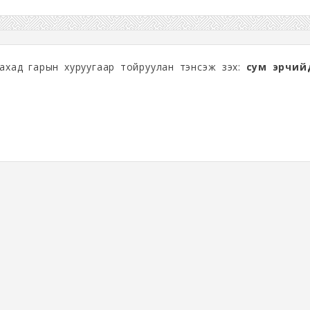
алахад гарын хуруугаар тойруулан тэнсэж үзэх:
сум эрчий