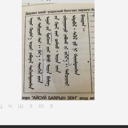
Ц
Ч
Ш
Э
Ю
Я