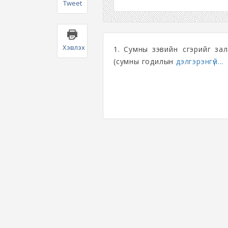
Tweet
Хэвлэх
1. Сумны зэвийн үүсгэрийг з
(сумны годилын
дэлгэрэнгүй...