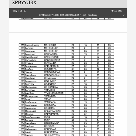
ХӨРВҮҮЛЭХ