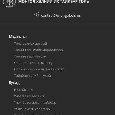
contact@mongoltoli.mn
Мэдээлэл
Толь зохиох арга зүй
Толийн сан үсгийн дарааллаар
Толийн зургийн сан
Олон нийтийн нэмсэн үг
Олон нийтийн нэмсэн тайлбар
Тайлбар толийн тухай
Бусад
Их хайсан үг
Үнэлгээ их авсан үг
Үнэлгээ их авсан тайлбар
Үг их нэмсэн хэрэглэгч