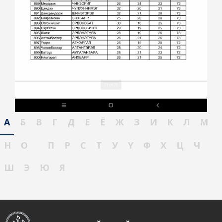
А
Б
В
Г
Д
Е
Ё
Ж
З
И
К
Л
М
Н
О
П
Р
С
Т
У
Ү
Ф
Х
Ц
Ч
Ш
Э
Ю
Я