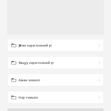
Өргөн хэрэглээний үг
Явцуу хэрэглээний үг
Аман зохиол
Нэр томьёо