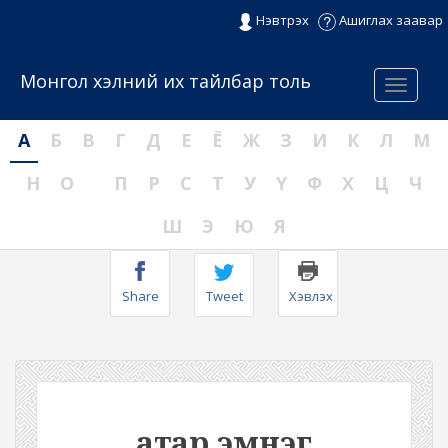
Нэвтрэх
Ашиглах заавар
Монгол хэлний их тайлбар толь
Menu
А
Б
В
Г
Д
Е
Ё
Ж
З
И
К
Л
М
Н
О
П
Р
С
Т
У
Ү
Ф
Х
Ц
Ч
Ш
Э
Ю
Я
Share
Tweet
Хэвлэх
атар эмнэг