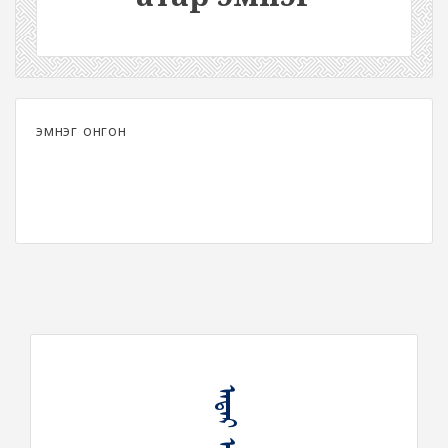
эмнэг онгон
ᠠᠲᠠᠷ ᠡᠮᠨᠢᠭ